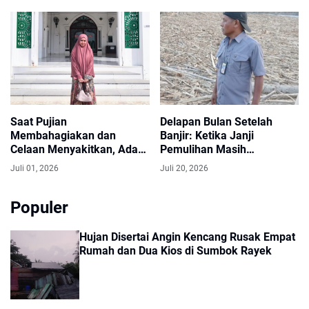
Saat Pujian
Delapan Bulan Setelah
Membahagiakan dan
Banjir: Ketika Janji
Celaan Menyakitkan, Ada
Pemulihan Masih
yang Perlu Diperbaiki
Menunggu Kepastian
Juli 01, 2026
Juli 20, 2026
dalam Hati
Populer
Hujan Disertai Angin Kencang Rusak Empat
Rumah dan Dua Kios di Sumbok Rayek