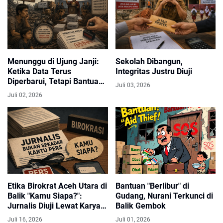
Menunggu di Ujung Janji:
Sekolah Dibangun,
Ketika Data Terus
Integritas Justru Diuji
Diperbarui, Tetapi Bantuan
Juli 03, 2026
Tak Kunjung Tiba
Juli 02, 2026
‎Etika Birokrat Aceh Utara di
Bantuan "Berlibur" di
Balik "Kamu Siapa?":
Gudang, Nurani Terkunci di
Jurnalis Diuji Lewat Karya,
Balik Gembok
Bukan Hanya Kartu Pers ‎
Juli 16, 2026
Juli 01, 2026