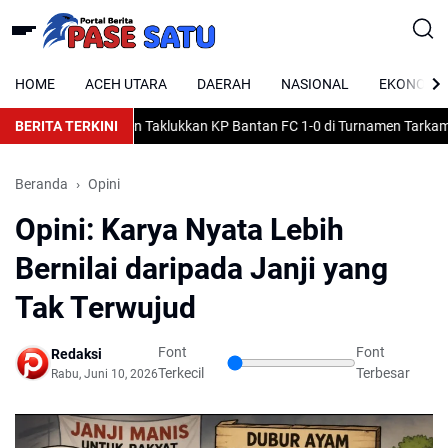
HOME
ACEH UTARA
DAERAH
NASIONAL
EKONOMI
uk Muda Alue Drien Taklukkan KP Bantan FC 1-0 di Turnamen Tarkam HU
BERITA TERKINI
Beranda
Opini
Opini: Karya Nyata Lebih
Bernilai daripada Janji yang
Tak Terwujud
Font
Font
Redaksi
Terkecil
Terbesar
Rabu, Juni 10, 2026