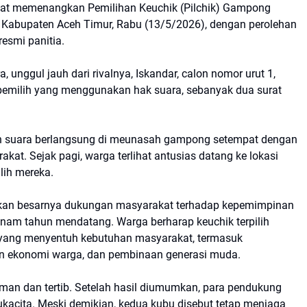
fat memenangkan Pemilihan Keuchik (Pilchik) Gampong
 Kabupaten Aceh Timur, Rabu (13/5/2026), dengan perolehan
resmi panitia.
, unggul jauh dari rivalnya, Iskandar, calon nomor urut 1,
 pemilih yang menggunakan hak suara, sebanyak dua surat
 suara berlangsung di meunasah gampong setempat dengan
kat. Sejak pagi, warga terlihat antusias datang ke lokasi
lih mereka.
nkan besarnya dukungan masyarakat terhadap kepemimpinan
am tahun mendatang. Warga berharap keuchik terpilih
ang menyentuh kebutuhan masyarakat, termasuk
an ekonomi warga, dan pembinaan generasi muda.
an dan tertib. Setelah hasil diumumkan, para pendukung
acita. Meski demikian, kedua kubu disebut tetap menjaga