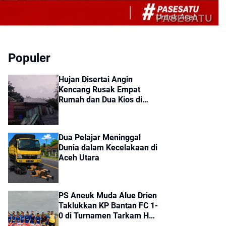
PASESATU
Populer
Hujan Disertai Angin
Kencang Rusak Empat
Rumah dan Dua Kios di
Sumbok Rayek
Dua Pelajar Meninggal
Dunia dalam Kecelakaan di
Aceh Utara
PS Aneuk Muda Alue Drien
Taklukkan KP Bantan FC 1-
0 di Turnamen Tarkam HUT
ke-81 RI Kecamatan Cot