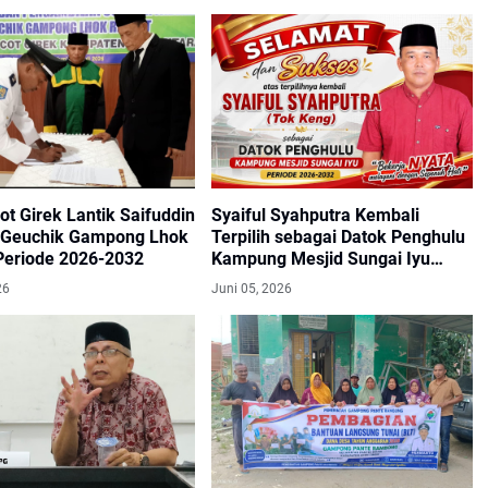
t Girek Lantik Saifuddin
Syaiful Syahputra Kembali
 Geuchik Gampong Lhok
Terpilih sebagai Datok Penghulu
Periode 2026-2032
Kampung Mesjid Sungai Iyu
Periode 2026–2032
26
Juni 05, 2026