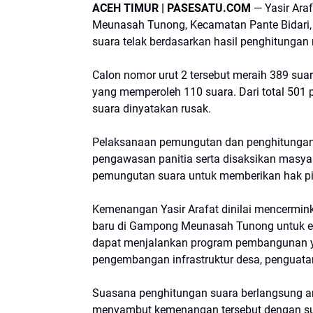
ACEH TIMUR |
PASESATU.COM
— Yasir Ara
Meunasah Tunong, Kecamatan Pante Bidari,
suara telak berdasarkan hasil penghitungan 
Calon nomor urut 2 tersebut meraih 389 suara
yang memperoleh 110 suara. Dari total 501
suara dinyatakan rusak.
Pelaksanaan pemungutan dan penghitungan
pengawasan panitia serta disaksikan masyara
pemungutan suara untuk memberikan hak pi
Kemenangan Yasir Arafat dinilai mencermi
baru di Gampong Meunasah Tunong untuk en
dapat menjalankan program pembangunan y
pengembangan infrastruktur desa, penguat
Suasana penghitungan suara berlangsung am
menyambut kemenangan tersebut dengan suk