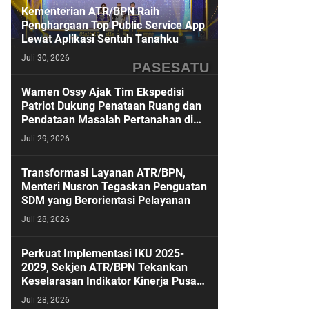
Kementerian ATR/BPN Raih
Penghargaan Top Public Service App
Lewat Aplikasi Sentuh Tanahku
Juli 30, 2026
PASESATU
Wamen Ossy Ajak Tim Ekspedisi
Patriot Dukung Penataan Ruang dan
Pendataan Masalah Pertanahan di
Kawasan Transmigrasi
Juli 29, 2026
Transformasi Layanan ATR/BPN,
Menteri Nusron Tegaskan Penguatan
SDM yang Berorientasi Pelayanan
Juli 28, 2026
Perkuat Implementasi IKU 2025-
2029, Sekjen ATR/BPN Tekankan
Keselarasan Indikator Kinerja Pusat
dan Daerah
Juli 28, 2026