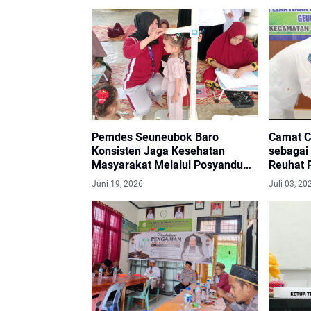
Pemdes Seuneubok Baro
Camat Co
Konsisten Jaga Kesehatan
sebagai
Masyarakat Melalui Posyandu
Reuhat 
dan Posbindu Rutin
Juni 19, 2026
Juli 03, 20