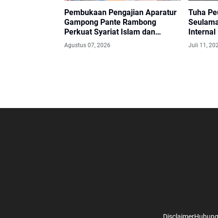
Pembukaan Pengajian Aparatur
Tuha Pe
Gampong Pante Rambong
Seulama
Perkuat Syariat Islam dan
Internal
Sinergi Aparatur Desa
Lembag
Agustus 07, 2026
Juli 11, 20
Disclaimer
Hubung