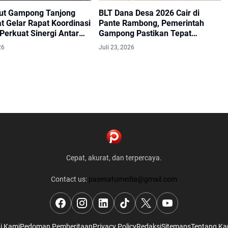
ut Gampong Tanjong
BLT Dana Desa 2026 Cair di
t Gelar Rapat Koordinasi
Pante Rambong, Pemerintah
 Perkuat Sinergi Antar
Gampong Pastikan Tepat
a
Sasaran
26
Juli 23, 2026
Cepat, akurat, dan terpercaya.
Contact us:
pasesatumedia@gmail.com
i Kami
Pedoman Pemberitaan
Privacy Policy
Redaksi
Sitemaps
Tentang Ka