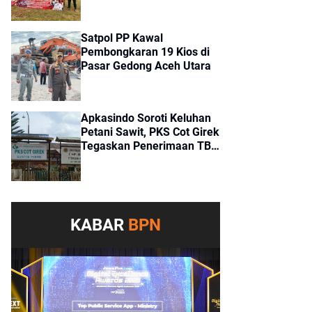
Girek
Satpol PP Kawal
Pembongkaran 19 Kios di
Pasar Gedong Aceh Utara
Apkasindo Soroti Keluhan
Petani Sawit, PKS Cot Girek
Tegaskan Penerimaan TBS
Sesuai Standar
KABAR
BPN