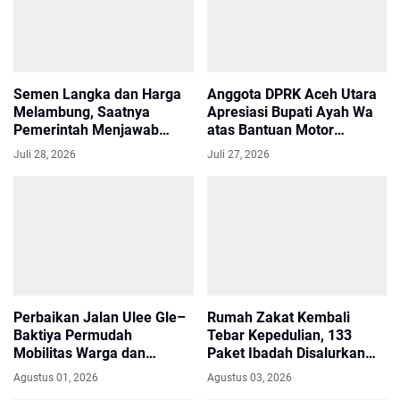
Semen Langka dan Harga
Anggota DPRK Aceh Utara
Melambung, Saatnya
Apresiasi Bupati Ayah Wa
Pemerintah Menjawab
atas Bantuan Motor
Keresahan Masyarakat
Operasional untuk Tgk
Juli 28, 2026
Juli 27, 2026
Imum Gampong
Perbaikan Jalan Ulee Gle–
Rumah Zakat Kembali
Baktiya Permudah
Tebar Kepedulian, 133
Mobilitas Warga dan
Paket Ibadah Disalurkan
Distribusi Hasil Pertanian di
untuk Warga Terdampak
Agustus 01, 2026
Agustus 03, 2026
Aceh Utara
Banjir