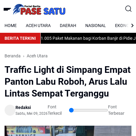
HOME
ACEH UTARA
DAERAH
NASIONAL
EKONOMI
 Zakat Salurkan 1.005 Paket Makanan bagi Korban Banjir di Pidie Jay
BERITA TERKINI
Beranda
Aceh Utara
Traffic Light di Simpang Empat
Panton Labu Roboh, Arus Lalu
Lintas Sempat Terganggu
Font
Font
Redaksi
Terkecil
Terbesar
Sabtu, Mei 09, 2026