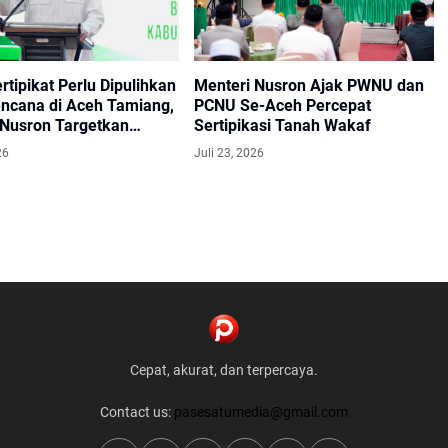
rtipikat Perlu Dipulihkan
Menteri Nusron Ajak PWNU dan
ncana di Aceh Tamiang,
PCNU Se-Aceh Percepat
 Nusron Targetkan
Sertipikasi Tanah Wakaf
 pada Akhir Desember
26
Juli 23, 2026
Cepat, akurat, dan terpercaya.
Contact us:
pasesatumedia@gmail.com