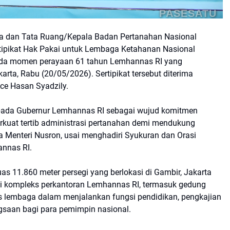
PASESATU
ria dan Tata Ruang/Kepala Badan Pertanahan Nasional
tipikat Hak Pakai untuk Lembaga Ketahanan Nasional
pada momen perayaan 61 tahun Lemhannas RI yang
rta, Rabu (20/05/2026). Sertipikat tersebut diterima
ce Hasan Syadzily.
epada Gubernur Lemhannas RI sebagai wujud komitmen
uat tertib administrasi pertanahan demi mendukung
a Menteri Nusron, usai menghadiri Syukuran dan Orasi
nnas RI.
luas 11.860 meter persegi yang berlokasi di Gambir, Jakarta
ai kompleks perkantoran Lemhannas RI, termasuk gedung
is lembaga dalam menjalankan fungsi pendidikan, pengkajian
angsaan bagi para pemimpin nasional.