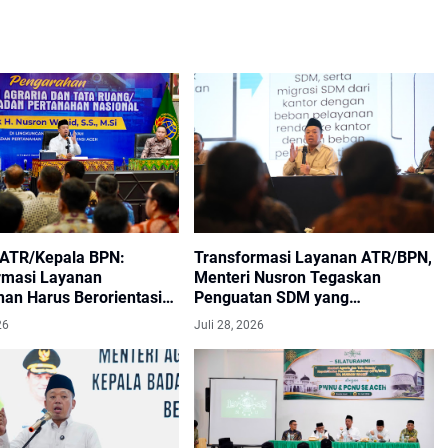
 ATR/Kepala BPN:
Transformasi Layanan ATR/BPN,
rmasi Layanan
Menteri Nusron Tegaskan
han Harus Berorientasi
Penguatan SDM yang
puasan Masyarakat
Berorientasi Pelayanan
26
Juli 28, 2026