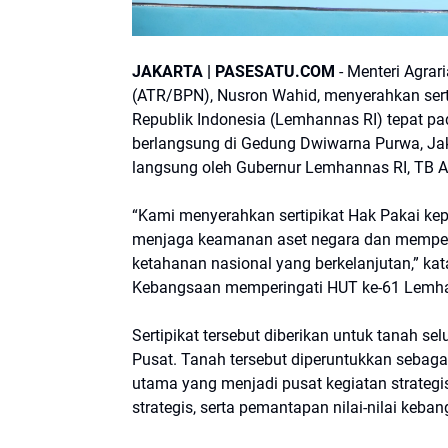
JAKARTA | PASESATU.COM
- Menteri Agra
(ATR/BPN), Nusron Wahid, menyerahkan ser
Republik Indonesia (Lemhannas RI) tepat 
berlangsung di Gedung Dwiwarna Purwa, Jaka
langsung oleh Gubernur Lemhannas RI, TB A
“Kami menyerahkan sertipikat Hak Pakai k
menjaga keamanan aset negara dan memperk
ketahanan nasional yang berkelanjutan,” kat
Kebangsaan memperingati HUT ke-61 Lemha
Sertipikat tersebut diberikan untuk tanah se
Pusat. Tanah tersebut diperuntukkan sebag
utama yang menjadi pusat kegiatan strateg
strategis, serta pemantapan nilai-nilai keb