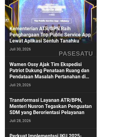
Kementerian ATR/BPN Raih
Penghargaan Top Public Service App
Lewat Aplikasi Sentuh Tanahku
Juli 30, 2026
PASESATU
Wamen Ossy Ajak Tim Ekspedisi
Patriot Dukung Penataan Ruang dan
Pendataan Masalah Pertanahan di
Kawasan Transmigrasi
Juli 29, 2026
Transformasi Layanan ATR/BPN,
Menteri Nusron Tegaskan Penguatan
SDM yang Berorientasi Pelayanan
Juli 28, 2026
Perkuat Implementasi IKU 2025-