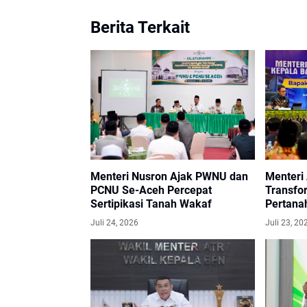
Berita Terkait
Menteri Nusron Ajak PWNU dan
Menteri
PCNU Se-Aceh Percepat
Transfo
Sertipikasi Tanah Wakaf
Pertana
pada Ke
Juli 24, 2026
Juli 23, 20