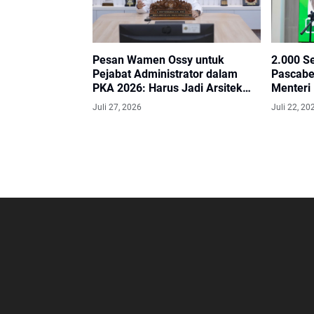
Pesan Wamen Ossy untuk
2.000 Se
Pejabat Administrator dalam
Pascabe
PKA 2026: Harus Jadi Arsitek
Menteri
Perubahan
Selesai
Juli 27, 2026
Juli 22, 20