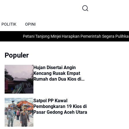
POLITIK
OPINI
Petani Tanjong Minjei Harapkan Pemerintah Segera Pulihkan Saw
Populer
Hujan Disertai Angin
Kencang Rusak Empat
Rumah dan Dua Kios di
Sumbok Rayek
Satpol PP Kawal
Pembongkaran 19 Kios di
Pasar Gedong Aceh Utara