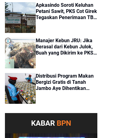
Apkasindo Soroti Keluhan
Petani Sawit, PKS Cot Girek
Tegaskan Penerimaan TBS
Sesuai Standar
Manajer Kebun JRU: Jika
Berasal dari Kebun Julok,
Buah yang Dikirim ke PKS
Cot Girek Merupakan Buah
Tangkapan
Distribusi Program Makan
Bergizi Gratis di Tanah
Jambo Aye Dihentikan
Sementara, Terkendala
Pencairan Dana
KABAR
BPN