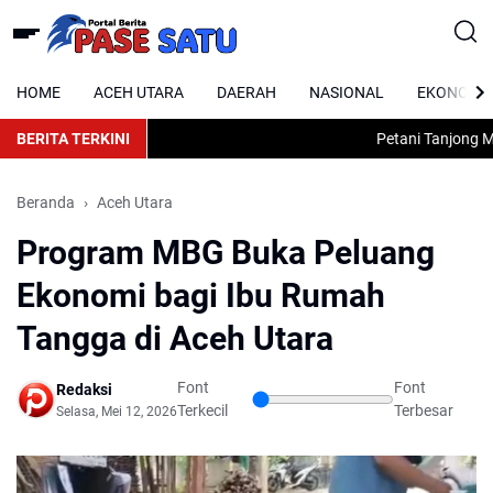
HOME
ACEH UTARA
DAERAH
NASIONAL
EKONOMI
BERITA TERKINI
Petani Tanjong Minj
Beranda
Aceh Utara
Program MBG Buka Peluang
Ekonomi bagi Ibu Rumah
Tangga di Aceh Utara
Font
Font
Redaksi
Terkecil
Terbesar
Selasa, Mei 12, 2026