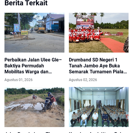
Berita Terkait
Perbaikan Jalan Ulee Gle–
Drumband SD Negeri 1
Baktiya Permudah
Tanah Jambo Aye Buka
Mobilitas Warga dan
Semarak Turnamen Piala
Distribusi Hasil Pertanian di
Bupati dan Wakil Bupati
Agustus 01, 2026
Agustus 02, 2026
Aceh Utara
Aceh Utara