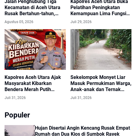
Jalan Penghubung Tiga
Kapolres Aceh Utara Buka
Kecamatan di Aceh Utara
Pelatihan Peningkatan
Rusak Bertahun-tahun,
Kemampuan Lima Fungsi
Warga Harapkan Perbaikan
Teknis Kepolisian
Agustus 05, 2026
Juli 29, 2026
Segera
Kapolres Aceh Utara Ajak
Sekelompok Monyet Liar
Masyarakat Kibarkan
Masuk Permukiman Warga,
Bendera Merah Putih
Anak-anak dan Ternak
Selama Bulan Agustus
Dikhawatirkan Terancam
Juli 31, 2026
Juli 31, 2026
Populer
Hujan Disertai Angin Kencang Rusak Empat
Rumah dan Dua Kios di Sumbok Rayek