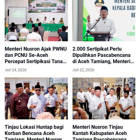
Menteri Nusron Ajak PWNU
2.000 Sertipikat Perlu
dan PCNU Se-Aceh
Dipulihkan Pascabencana
Percepat Sertipikasi Tanah
di Aceh Tamiang, Menteri
Wakaf
Nusron Targetkan Selesai
Juli 24, 2026
Juli 22, 2026
pada Akhir Desember
Tinjau Lokasi Huntap bagi
Menteri Nusron Tinjau
Korban Bencana Aceh
Kantah Kabupaten Aceh
Tamiang, Menteri Nusron
Tamiang Pascabencana