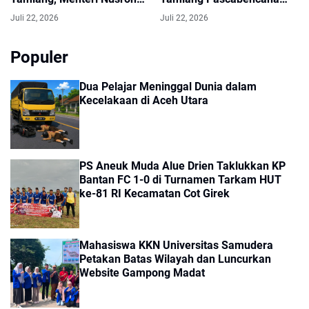
Pastikan Lahan 100% Siap
Hidrometeorologi Sumatera
Juli 22, 2026
Juli 22, 2026
Digunakan
2025
Populer
Dua Pelajar Meninggal Dunia dalam
Kecelakaan di Aceh Utara
PS Aneuk Muda Alue Drien Taklukkan KP
Bantan FC 1-0 di Turnamen Tarkam HUT
ke-81 RI Kecamatan Cot Girek
Mahasiswa KKN Universitas Samudera
Petakan Batas Wilayah dan Luncurkan
Website Gampong Madat