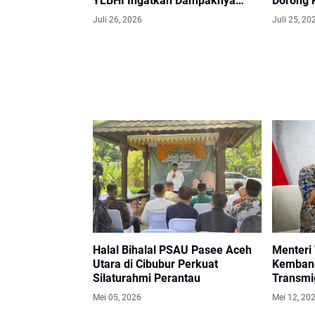
YLBHI Ingatkan Dampaknya
Dorong 
terhadap Kebebasan Pers
Hilirisas
Juli 26, 2026
Juli 25, 20
Halal Bihalal PSAU Pasee Aceh
Menteri
Utara di Cibubur Perkuat
Kemban
Silaturahmi Perantau
Transmi
Mei 05, 2026
Mei 12, 20