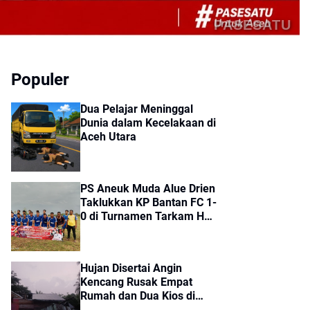
PASESATU
Populer
Dua Pelajar Meninggal
Dunia dalam Kecelakaan di
Aceh Utara
PS Aneuk Muda Alue Drien
Taklukkan KP Bantan FC 1-
0 di Turnamen Tarkam HUT
ke-81 RI Kecamatan Cot
Girek
Hujan Disertai Angin
Kencang Rusak Empat
Rumah dan Dua Kios di
Sumbok Rayek