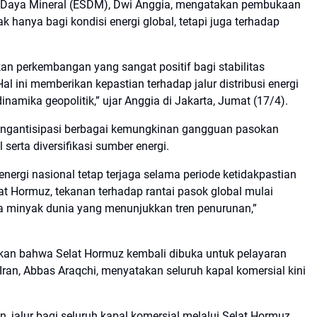
r Daya Mineral (ESDM), Dwi Anggia, mengatakan pembukaan
dak hanya bagi kondisi energi global, tetapi juga terhadap
 perkembangan yang sangat positif bagi stabilitas
al ini memberikan kepastian terhadap jalur distribusi energi
amika geopolitik,” ujar Anggia di Jakarta, Jumat (17/4).
mengantisipasi berbagai kemungkinan gangguan pasokan
serta diversifikasi sumber energi.
rgi nasional tetap terjaga selama periode ketidakpastian
t Hormuz, tekanan terhadap rantai pasok global mulai
a minyak dunia yang menunjukkan tren penurunan,”
kan bahwa Selat Hormuz kembali dibuka untuk pelayaran
 Iran, Abbas Araqchi, menyatakan seluruh kapal komersial kini
, jalur bagi seluruh kapal komersial melalui Selat Hormuz