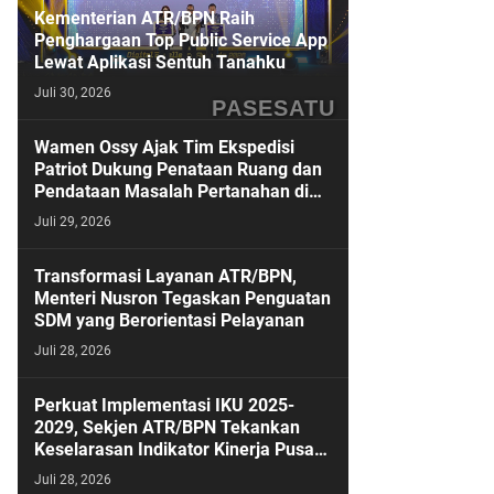
Kementerian ATR/BPN Raih
Penghargaan Top Public Service App
Lewat Aplikasi Sentuh Tanahku
Juli 30, 2026
PASESATU
Wamen Ossy Ajak Tim Ekspedisi
Patriot Dukung Penataan Ruang dan
Pendataan Masalah Pertanahan di
Kawasan Transmigrasi
Juli 29, 2026
Transformasi Layanan ATR/BPN,
Menteri Nusron Tegaskan Penguatan
SDM yang Berorientasi Pelayanan
Juli 28, 2026
Perkuat Implementasi IKU 2025-
2029, Sekjen ATR/BPN Tekankan
Keselarasan Indikator Kinerja Pusat
dan Daerah
Juli 28, 2026