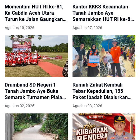
Momentum HUT RI ke-81,
Kantor KKKS Kecamatan
Ka Cabdin Aceh Utara
Tanah Jambo Aye
Turun ke Jalan Gaungkan
Semarakkan HUT RI ke-81
“Bela dan Beli” Produk
dengan Umbul-Umbul dan
Agustus 10, 2026
Agustus 07, 2026
Siswa SMK
Pintu Gerbang Merah Putih
Drumband SD Negeri 1
Rumah Zakat Kembali
Tanah Jambo Aye Buka
Tebar Kepedulian, 133
Semarak Turnamen Piala
Paket Ibadah Disalurkan
Bupati dan Wakil Bupati
untuk Warga Terdampak
Agustus 02, 2026
Agustus 03, 2026
Aceh Utara
Banjir