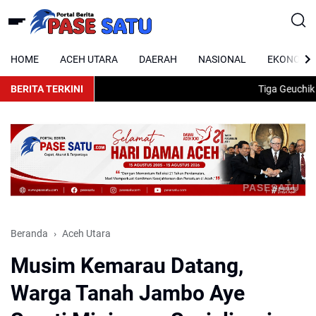
HOME
ACEH UTARA
DAERAH
NASIONAL
EKONOMI
BERITA TERKINI
Tiga Geuchik di
PASESATU
Beranda
Aceh Utara
Musim Kemarau Datang,
Warga Tanah Jambo Aye