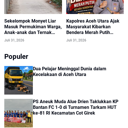
Sekelompok Monyet Liar
Kapolres Aceh Utara Ajak
Masuk Permukiman Warga,
Masyarakat Kibarkan
Anak-anak dan Ternak
Bendera Merah Putih
Dikhawatirkan Terancam
Selama Bulan Agustus
Juli 31, 2026
Juli 31, 2026
Populer
Dua Pelajar Meninggal Dunia dalam
Kecelakaan di Aceh Utara
PS Aneuk Muda Alue Drien Taklukkan KP
Bantan FC 1-0 di Turnamen Tarkam HUT
ke-81 RI Kecamatan Cot Girek