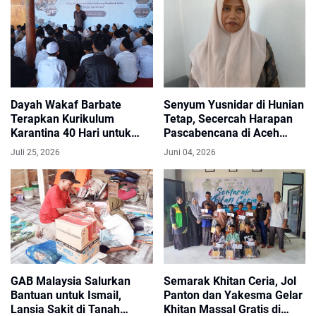
Dayah Wakaf Barbate
Senyum Yusnidar di Hunian
Terapkan Kurikulum
Tetap, Secercah Harapan
Karantina 40 Hari untuk
Pascabencana di Aceh
Bentuk Karakter dan
Utara
Juli 25, 2026
Juni 04, 2026
Fondasi Keilmuan Santri
Baru
GAB Malaysia Salurkan
Semarak Khitan Ceria, Jol
Bantuan untuk Ismail,
Panton dan Yakesma Gelar
Lansia Sakit di Tanah
Khitan Massal Gratis di