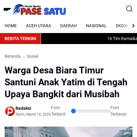
HOME
ACEH UTARA
DAERAH
NASIONAL
EKONOMI
BERITA TERKINI
16 Tim Ramaikan T
Beranda
Sosial
Warga Desa Biara Timur
Santuni Anak Yatim di Tengah
Upaya Bangkit dari Musibah
Font
Font
Redaksi
Terkecil
Terbesar
Senin, Maret 16, 2026