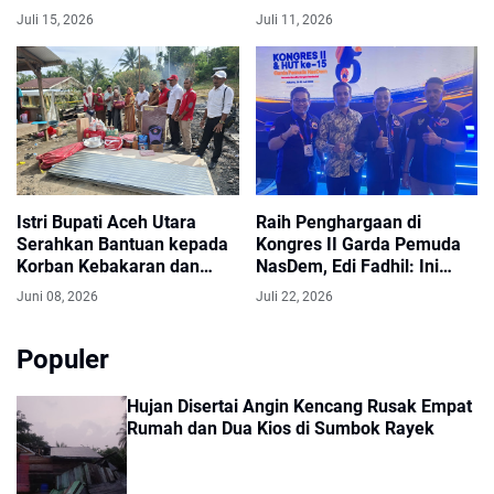
Jambo Aye yang Merawat
Aceh Utara
Juli 15, 2026
Juli 11, 2026
Dua Anak Berkebutuhan
Khusus
Istri Bupati Aceh Utara
Raih Penghargaan di
Serahkan Bantuan kepada
Kongres II Garda Pemuda
Korban Kebakaran dan
NasDem, Edi Fadhil: Ini
Angin Kencang
Milik Seluruh Relawan
Juni 08, 2026
Juli 22, 2026
Populer
Hujan Disertai Angin Kencang Rusak Empat
Rumah dan Dua Kios di Sumbok Rayek