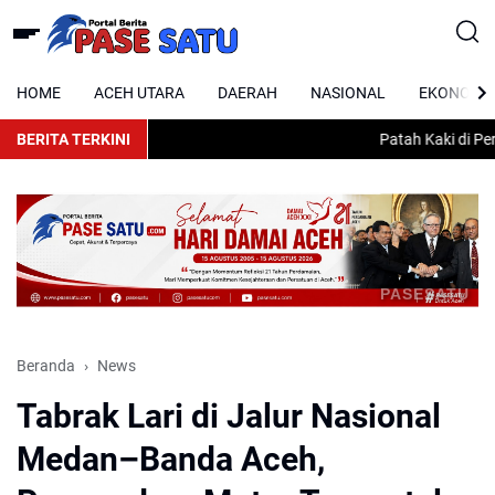
HOME
ACEH UTARA
DAERAH
NASIONAL
EKONOMI
BERITA TERKINI
Patah Kaki di Peran
PASESATU
Beranda
News
Tabrak Lari di Jalur Nasional
Medan–Banda Aceh,