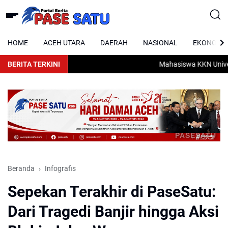
HOME
ACEH UTARA
DAERAH
NASIONAL
EKONOMI
BERITA TERKINI
Mahasiswa KKN Universit
PASESATU
Beranda
Infografis
Sepekan Terakhir di PaseSatu:
Dari Tragedi Banjir hingga Aksi