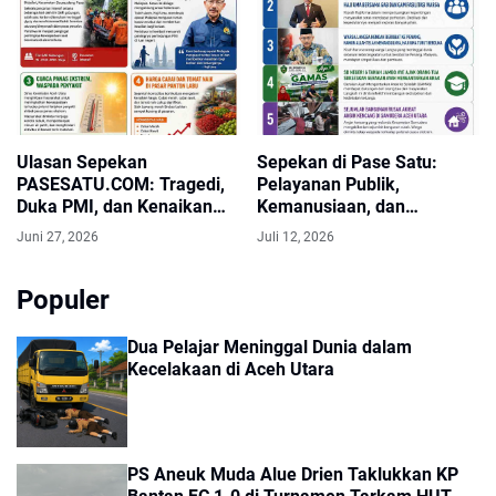
Ulasan Sepekan
Sepekan di Pase Satu:
PASESATU.COM: Tragedi,
Pelayanan Publik,
Duka PMI, dan Kenaikan
Kemanusiaan, dan
Harga Pangan Jadi Sorotan
Pendidikan Menjadi Fokus
Juni 27, 2026
Juli 12, 2026
Pembaca
Pemberitaan
Populer
Dua Pelajar Meninggal Dunia dalam
Kecelakaan di Aceh Utara
PS Aneuk Muda Alue Drien Taklukkan KP