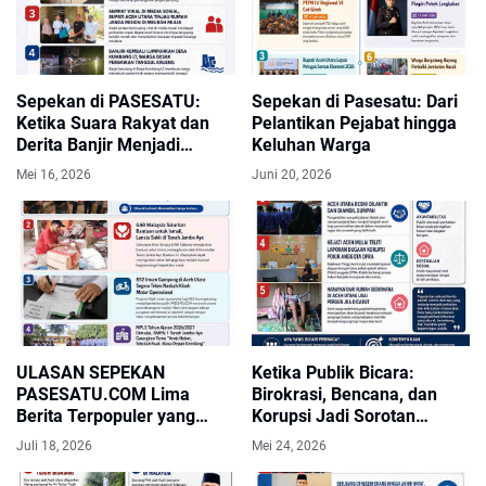
Sepekan di PASESATU:
Sepekan di Pasesatu: Dari
Ketika Suara Rakyat dan
Pelantikan Pejabat hingga
Derita Banjir Menjadi
Keluhan Warga
Perhatian Publik
Mei 16, 2026
Juni 20, 2026
ULASAN SEPEKAN
Ketika Publik Bicara:
PASESATU.COM Lima
Birokrasi, Bencana, dan
Berita Terpopuler yang
Korupsi Jadi Sorotan
Menjadi Perhatian Publik
Utama Pekan Ini
Juli 18, 2026
Mei 24, 2026
Aceh Utara