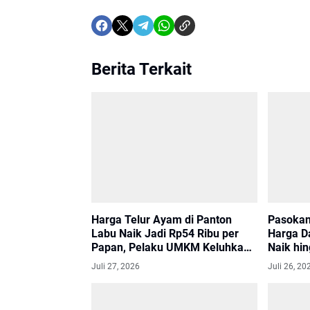
Berita Terkait
Harga Telur Ayam di Panton
Pasokan
Labu Naik Jadi Rp54 Ribu per
Harga D
Papan, Pelaku UMKM Keluhkan
Naik hi
Biaya Produksi
Kilogra
Juli 27, 2026
Juli 26, 20