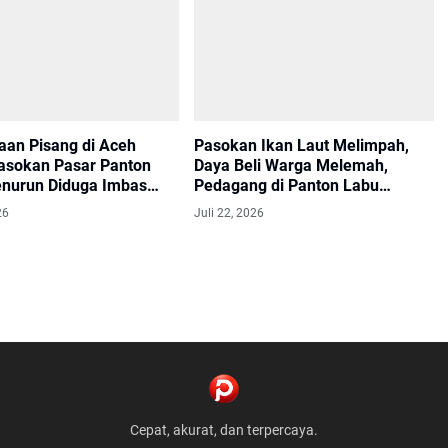
aan Pisang di Aceh
Pasokan Ikan Laut Melimpah,
Pasokan Pasar Panton
Daya Beli Warga Melemah,
nurun Diduga Imbas
Pedagang di Panton Labu
Keluhkan Penurunan Omzet
26
Juli 22, 2026
Cepat, akurat, dan terpercaya.