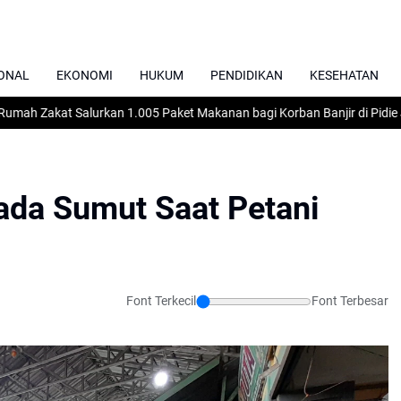
ONAL
EKONOMI
HUKUM
PENDIDIKAN
KESEHATAN
 Zakat Salurkan 1.005 Paket Makanan bagi Korban Banjir di Pidie Jaya
ada Sumut Saat Petani
Font Terkecil
Font Terbesar