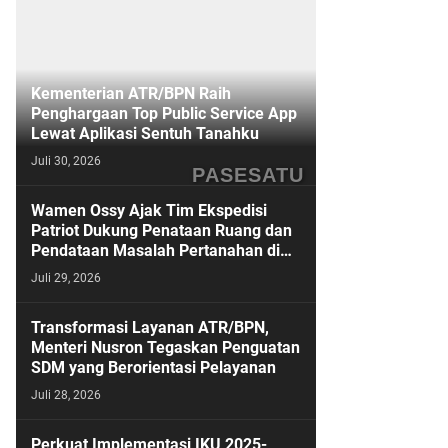
Kementerian ATR/BPN Raih
Penghargaan Top Public Service App
Lewat Aplikasi Sentuh Tanahku
Juli 30, 2026
PASESATU
Wamen Ossy Ajak Tim Ekspedisi
Patriot Dukung Penataan Ruang dan
Pendataan Masalah Pertanahan di
Kawasan Transmigrasi
Juli 29, 2026
Transformasi Layanan ATR/BPN,
Menteri Nusron Tegaskan Penguatan
SDM yang Berorientasi Pelayanan
Juli 28, 2026
Perkuat Implementasi IKU 2025-