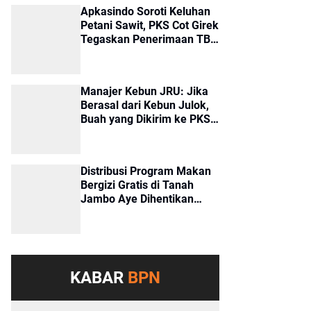
Apkasindo Soroti Keluhan
Petani Sawit, PKS Cot Girek
Tegaskan Penerimaan TBS
Sesuai Standar
Manajer Kebun JRU: Jika
Berasal dari Kebun Julok,
Buah yang Dikirim ke PKS
Cot Girek Merupakan Buah
Tangkapan
Distribusi Program Makan
Bergizi Gratis di Tanah
Jambo Aye Dihentikan
Sementara, Terkendala
Pencairan Dana
KABAR
BPN