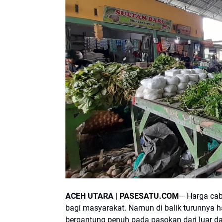
ACEH UTARA |
PASESATU.COM
— Harga caba
bagi masyarakat. Namun di balik turunnya h
bergantung penuh pada pasokan dari luar da