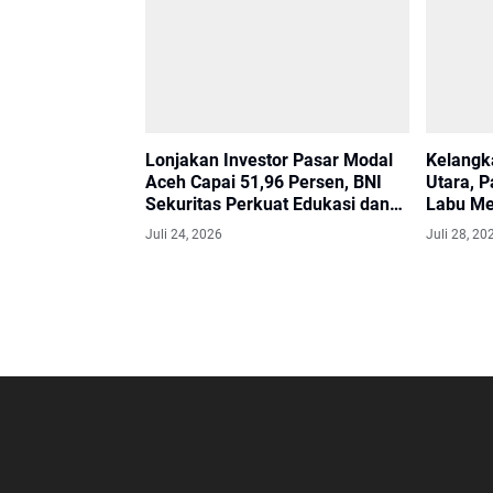
Lonjakan Investor Pasar Modal
Kelangk
Aceh Capai 51,96 Persen, BNI
Utara, 
Sekuritas Perkuat Edukasi dan
Labu Me
Layanan Investasi
Banjir
Juli 24, 2026
Juli 28, 20