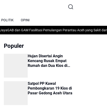
POLITIK
OPINI
GAB dan GAM Fasilitasi Pemulangan Perantau Aceh yang Sakit dari Ma
Populer
Hujan Disertai Angin
Kencang Rusak Empat
Rumah dan Dua Kios di
Sumbok Rayek
Satpol PP Kawal
Pembongkaran 19 Kios di
Pasar Gedong Aceh Utara