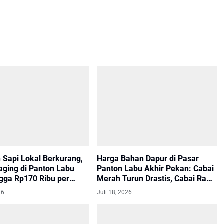
 Sapi Lokal Berkurang,
Harga Bahan Dapur di Pasar
aging di Panton Labu
Panton Labu Akhir Pekan: Cabai
ngga Rp170 Ribu per
Merah Turun Drastis, Cabai Rawit
m
dan Bawang Naik
26
Juli 18, 2026