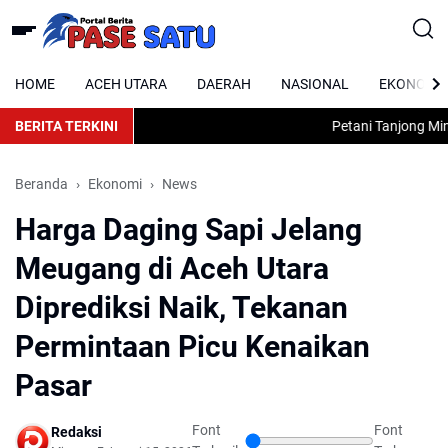
HOME
ACEH UTARA
DAERAH
NASIONAL
EKONOMI
BERITA TERKINI
Petani Tanjong Minjei
Beranda
Ekonomi
News
Harga Daging Sapi Jelang
Meugang di Aceh Utara
Diprediksi Naik, Tekanan
Permintaan Picu Kenaikan
Pasar
Font
Font
Redaksi