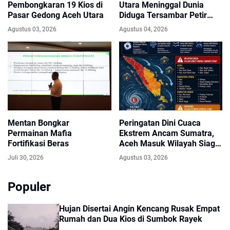
Pembongkaran 19 Kios di
Utara Meninggal Dunia
Pasar Gedong Aceh Utara
Diduga Tersambar Petir
Saat Bermain Hujan
Agustus 03, 2026
Agustus 04, 2026
Mentan Bongkar
Peringatan Dini Cuaca
Permainan Mafia
Ekstrem Ancam Sumatra,
Fortifikasi Beras
Aceh Masuk Wilayah Siaga
Hujan Sangat Lebat
Juli 30, 2026
Agustus 03, 2026
Populer
Hujan Disertai Angin Kencang Rusak Empat
Rumah dan Dua Kios di Sumbok Rayek