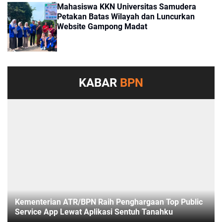
Mahasiswa KKN Universitas Samudera
Petakan Batas Wilayah dan Luncurkan
Website Gampong Madat
KABAR
BPN
Kementerian ATR/BPN Raih Penghargaan Top Public
Service App Lewat Aplikasi Sentuh Tanahku