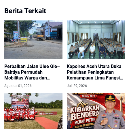
Berita Terkait
Perbaikan Jalan Ulee Gle–
Kapolres Aceh Utara Buka
Baktiya Permudah
Pelatihan Peningkatan
Mobilitas Warga dan
Kemampuan Lima Fungsi
Distribusi Hasil Pertanian di
Teknis Kepolisian
Agustus 01, 2026
Juli 29, 2026
Aceh Utara