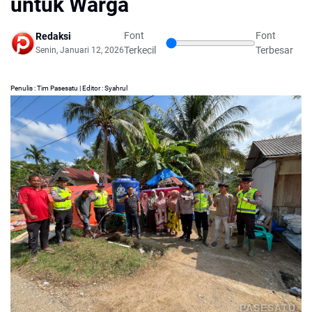
untuk Warga
Font
Font
Redaksi
Terkecil
Terbesar
Senin, Januari 12, 2026
Penulis : Tim Pasesatu | Editor : Syahrul
PASESATU