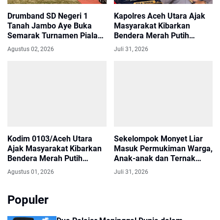
Drumband SD Negeri 1
Kapolres Aceh Utara Ajak
Tanah Jambo Aye Buka
Masyarakat Kibarkan
Semarak Turnamen Piala
Bendera Merah Putih
Bupati dan Wakil Bupati
Selama Bulan Agustus
Agustus 02, 2026
Juli 31, 2026
Aceh Utara
Kodim 0103/Aceh Utara
Sekelompok Monyet Liar
Ajak Masyarakat Kibarkan
Masuk Permukiman Warga,
Bendera Merah Putih
Anak-anak dan Ternak
Selama Agustus
Dikhawatirkan Terancam
Agustus 01, 2026
Juli 31, 2026
Populer