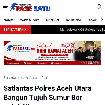
HOME
ACEH UTARA
DAERAH
NASIONAL
EKONOMI
BERITA TERKINI
Mahasiswa KKN Universitas Samu
PASESATU
Beranda
Aceh Utara
Polri
Satlantas Polres Aceh Utara
Bangun Tujuh Sumur Bor