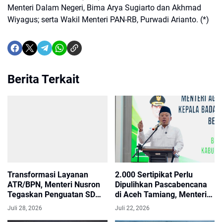
Menteri Dalam Negeri, Bima Arya Sugiarto dan Akhmad
Wiyagus; serta Wakil Menteri PAN-RB, Purwadi Arianto. (*)
Berita Terkait
Transformasi Layanan
2.000 Sertipikat Perlu
ATR/BPN, Menteri Nusron
Dipulihkan Pascabencana
Tegaskan Penguatan SDM
di Aceh Tamiang, Menteri
yang Berorientasi
Nusron Targetkan Selesai
Juli 28, 2026
Juli 22, 2026
Pelayanan
pada Akhir Desember