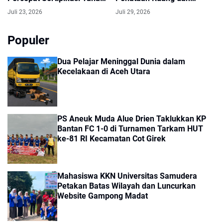
Wakaf
Pendataan Masalah
Juli 23, 2026
Juli 29, 2026
Pertanahan di Kawasan
Transmigrasi
Populer
Dua Pelajar Meninggal Dunia dalam
Kecelakaan di Aceh Utara
PS Aneuk Muda Alue Drien Taklukkan KP
Bantan FC 1-0 di Turnamen Tarkam HUT
ke-81 RI Kecamatan Cot Girek
Mahasiswa KKN Universitas Samudera
Petakan Batas Wilayah dan Luncurkan
Website Gampong Madat