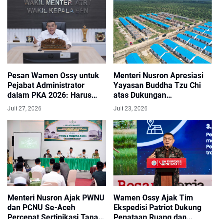
Pesan Wamen Ossy untuk
Menteri Nusron Apresiasi
Pejabat Administrator
Yayasan Buddha Tzu Chi
dalam PKA 2026: Harus
atas Dukungan
Jadi Arsitek Perubahan
Pembangunan Huntap bagi
Juli 27, 2026
Juli 23, 2026
Korban Bencana di Aceh
Tamiang
Menteri Nusron Ajak PWNU
Wamen Ossy Ajak Tim
dan PCNU Se-Aceh
Ekspedisi Patriot Dukung
Percepat Sertipikasi Tanah
Penataan Ruang dan