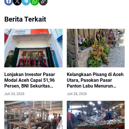
Berita Terkait
Lonjakan Investor Pasar
Kelangkaan Pisang di Aceh
Modal Aceh Capai 51,96
Utara, Pasokan Pasar
Persen, BNI Sekuritas
Panton Labu Menurun
Perkuat Edukasi dan
Diduga Imbas Banjir
Juli 24, 2026
Juli 28, 2026
Layanan Investasi