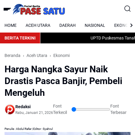
HOME
ACEH UTARA
DAERAH
NASIONAL
EKONOMI
BERITA TERKINI
UPTD Puskesmas Tanah Ja
Beranda
Aceh Utara
Ekonomi
Harga Nangka Sayur Naik
Drastis Pasca Banjir, Pembeli
Mengeluh
Font
Font
Redaksi
Terkecil
Terbesar
Rabu, Januari 21, 2026
Penulis : Abdul Rafar | Editor : Syahrul