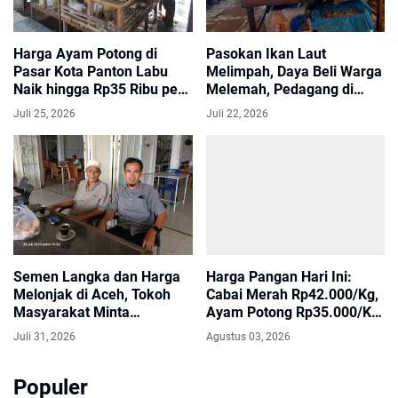
Harga Ayam Potong di
Pasokan Ikan Laut
Pasar Kota Panton Labu
Melimpah, Daya Beli Warga
Naik hingga Rp35 Ribu per
Melemah, Pedagang di
Kilogram
Panton Labu Keluhkan
Juli 25, 2026
Juli 22, 2026
Penurunan Omzet
Semen Langka dan Harga
Harga Pangan Hari Ini:
Melonjak di Aceh, Tokoh
Cabai Merah Rp42.000/Kg,
Masyarakat Minta
Ayam Potong Rp35.000/Kg,
Pemerintah Segera
Bawang Merah Gayo
Juli 31, 2026
Agustus 03, 2026
Bertindak
Rp25.000/Kg
Populer