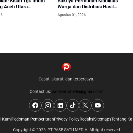
ian: Kisah Tgk Imum
Baktiya Permudah Mobilitas
 Aceh Utara
Warga dan Distribusi Hasil
put Amanah Baru
Pertanian di Aceh Utara
26
Agustus 01, 2026
Cepat, akurat, dan terpercaya.
Contact us:
pasesatumedia@gmail.com
i Kami
Pedoman Pemberitaan
Privacy Policy
Redaksi
Sitemaps
Tentang Ka
Copyright ©
2026, PT PASE SATU MEDIA. All right reserved