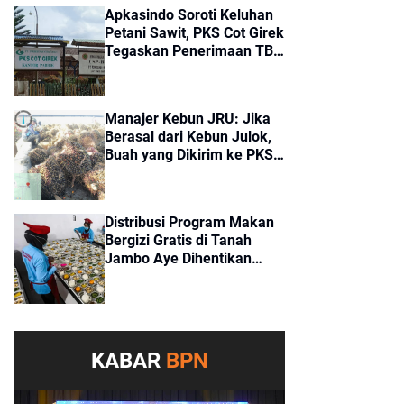
Apkasindo Soroti Keluhan
Petani Sawit, PKS Cot Girek
Tegaskan Penerimaan TBS
Sesuai Standar
Manajer Kebun JRU: Jika
Berasal dari Kebun Julok,
Buah yang Dikirim ke PKS
Cot Girek Merupakan Buah
Tangkapan
Distribusi Program Makan
Bergizi Gratis di Tanah
Jambo Aye Dihentikan
Sementara, Terkendala
Pencairan Dana
KABAR
BPN