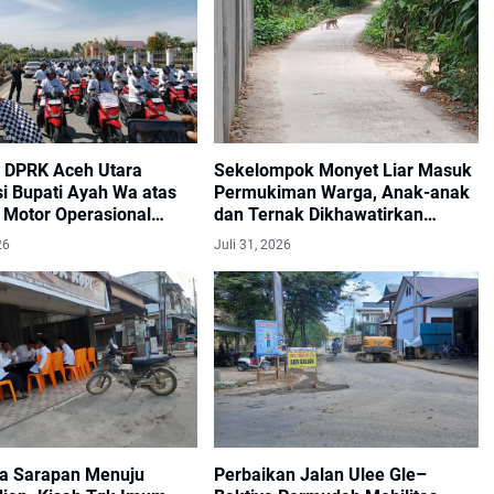
 DPRK Aceh Utara
Sekelompok Monyet Liar Masuk
i Bupati Ayah Wa atas
Permukiman Warga, Anak-anak
 Motor Operasional
dan Ternak Dikhawatirkan
Tgk Imum Gampong
Terancam
26
Juli 31, 2026
ja Sarapan Menuju
Perbaikan Jalan Ulee Gle–