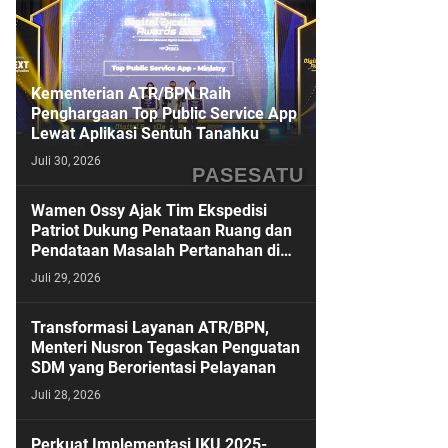
Kementerian ATR/BPN Raih
Penghargaan Top Public Service App
Lewat Aplikasi Sentuh Tanahku
Juli 30, 2026
PASESATU
Wamen Ossy Ajak Tim Ekspedisi
Patriot Dukung Penataan Ruang dan
Pendataan Masalah Pertanahan di
Kawasan Transmigrasi
Juli 29, 2026
Transformasi Layanan ATR/BPN,
Menteri Nusron Tegaskan Penguatan
SDM yang Berorientasi Pelayanan
Juli 28, 2026
Perkuat Implementasi IKU 2025-