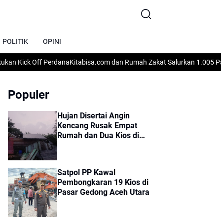
POLITIK
OPINI
ick Off Perdana
Kitabisa.com dan Rumah Zakat Salurkan 1.005 Paket Mak
Populer
Hujan Disertai Angin
Kencang Rusak Empat
Rumah dan Dua Kios di
Sumbok Rayek
Satpol PP Kawal
Pembongkaran 19 Kios di
Pasar Gedong Aceh Utara