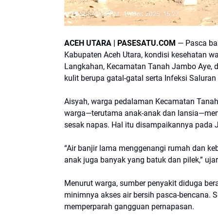
ACEH UTARA |
PASESATU.COM
— Pasca ban
Kabupaten Aceh Utara, kondisi kesehatan 
Langkahan, Kecamatan Tanah Jambo Aye, da
kulit berupa gatal-gatal serta Infeksi Salura
Aisyah, warga pedalaman Kecamatan Tanah 
warga—terutama anak-anak dan lansia—mengel
sesak napas. Hal itu disampaikannya pada 
“Air banjir lama menggenangi rumah dan kebu
anak juga banyak yang batuk dan pilek,” ujar
Menurut warga, sumber penyakit diduga berasa
minimnya akses air bersih pasca-bencana. Se
memperparah gangguan pernapasan.