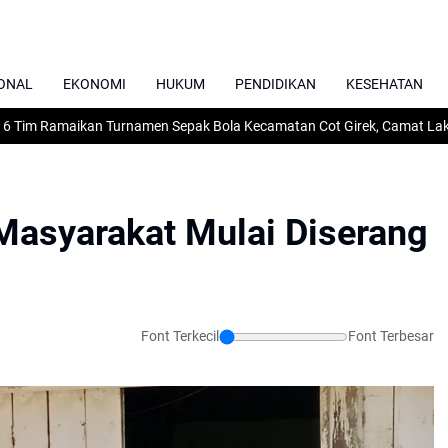
ONAL
EKONOMI
HUKUM
PENDIDIKAN
KESEHATAN
Ramaikan Turnamen Sepak Bola Kecamatan Cot Girek, Camat Lakukan K
Masyarakat Mulai Diserang
Font Terkecil
Font Terbesar