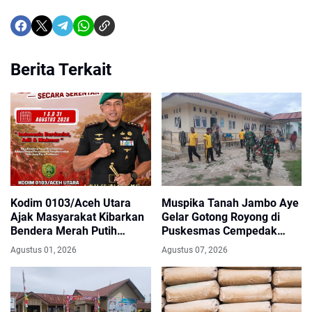
Berita Terkait
Kodim 0103/Aceh Utara
Muspika Tanah Jambo Aye
Ajak Masyarakat Kibarkan
Gelar Gotong Royong di
Bendera Merah Putih
Puskesmas Cempedak
Selama Agustus
Sambut HUT ke-81 RI
Agustus 01, 2026
Agustus 07, 2026