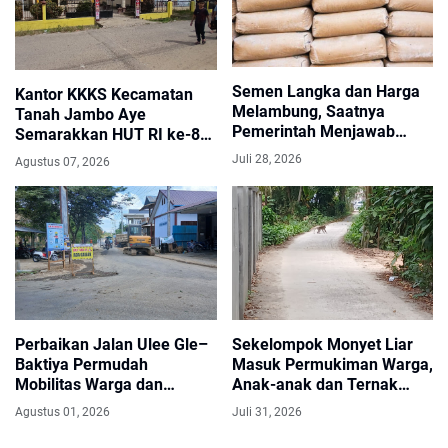
Semen Langka dan Harga
Kantor KKKS Kecamatan
Melambung, Saatnya
Tanah Jambo Aye
Pemerintah Menjawab
Semarakkan HUT RI ke-81
Keresahan Masyarakat
dengan Umbul-Umbul dan
Juli 28, 2026
Agustus 07, 2026
Pintu Gerbang Merah Putih
Perbaikan Jalan Ulee Gle–
Sekelompok Monyet Liar
Baktiya Permudah
Masuk Permukiman Warga,
Mobilitas Warga dan
Anak-anak dan Ternak
Distribusi Hasil Pertanian di
Dikhawatirkan Terancam
Agustus 01, 2026
Juli 31, 2026
Aceh Utara