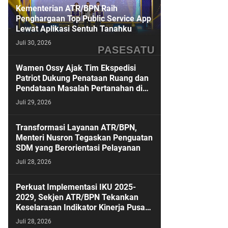
Kementerian ATR/BPN Raih
Penghargaan Top Public Service App
Lewat Aplikasi Sentuh Tanahku
Juli 30, 2026
PASESATU
Wamen Ossy Ajak Tim Ekspedisi
Patriot Dukung Penataan Ruang dan
Pendataan Masalah Pertanahan di
Kawasan Transmigrasi
Juli 29, 2026
Transformasi Layanan ATR/BPN,
Menteri Nusron Tegaskan Penguatan
SDM yang Berorientasi Pelayanan
Juli 28, 2026
Perkuat Implementasi IKU 2025-
2029, Sekjen ATR/BPN Tekankan
Keselarasan Indikator Kinerja Pusat
dan Daerah
Juli 28, 2026