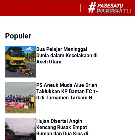
PASESATU
Populer
Dua Pelajar Meninggal
Dunia dalam Kecelakaan di
Aceh Utara
PS Aneuk Muda Alue Drien
Taklukkan KP Bantan FC 1-
0 di Turnamen Tarkam HUT
ke-81 RI Kecamatan Cot
Girek
Hujan Disertai Angin
Kencang Rusak Empat
Rumah dan Dua Kios di
Sumbok Rayek