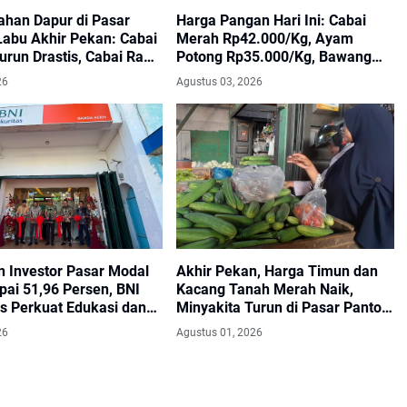
ahan Dapur di Pasar
Harga Pangan Hari Ini: Cabai
Labu Akhir Pekan: Cabai
Merah Rp42.000/Kg, Ayam
run Drastis, Cabai Rawit
Potong Rp35.000/Kg, Bawang
ang Naik
Merah Gayo Rp25.000/Kg
26
Agustus 03, 2026
n Investor Pasar Modal
Akhir Pekan, Harga Timun dan
pai 51,96 Persen, BNI
Kacang Tanah Merah Naik,
as Perkuat Edukasi dan
Minyakita Turun di Pasar Panton
 Investasi
Labu
26
Agustus 01, 2026