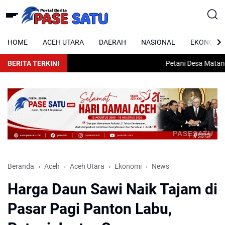
HOME
ACEH UTARA
DAERAH
NASIONAL
EKONOMI
BERITA TERKINI
Petani Desa Matang K
PASESATU
Beranda
Aceh
Aceh Utara
Ekonomi
News
Harga Daun Sawi Naik Tajam di
Pasar Pagi Panton Labu,