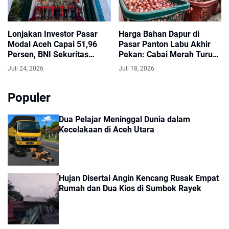
Lonjakan Investor Pasar
Harga Bahan Dapur di
Modal Aceh Capai 51,96
Pasar Panton Labu Akhir
Persen, BNI Sekuritas
Pekan: Cabai Merah Turun
Perkuat Edukasi dan
Drastis, Cabai Rawit dan
Juli 24, 2026
Juli 18, 2026
Layanan Investasi
Bawang Naik
Populer
Dua Pelajar Meninggal Dunia dalam
Kecelakaan di Aceh Utara
Hujan Disertai Angin Kencang Rusak Empat
Rumah dan Dua Kios di Sumbok Rayek