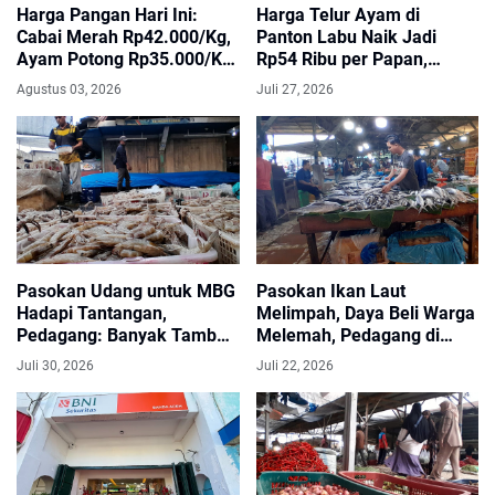
Harga Pangan Hari Ini:
Harga Telur Ayam di
Cabai Merah Rp42.000/Kg,
Panton Labu Naik Jadi
Ayam Potong Rp35.000/Kg,
Rp54 Ribu per Papan,
Bawang Merah Gayo
Pelaku UMKM Keluhkan
Agustus 03, 2026
Juli 27, 2026
Rp25.000/Kg
Biaya Produksi
Pasokan Udang untuk MBG
Pasokan Ikan Laut
Hadapi Tantangan,
Melimpah, Daya Beli Warga
Pedagang: Banyak Tambak
Melemah, Pedagang di
Rusak Pascabanjir
Panton Labu Keluhkan
Juli 30, 2026
Juli 22, 2026
Penurunan Omzet