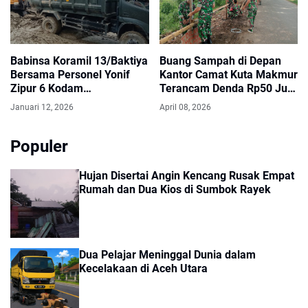
Babinsa Koramil 13/Baktiya
Buang Sampah di Depan
Bersama Personel Yonif
Kantor Camat Kuta Makmur
Zipur 6 Kodam
Terancam Denda Rp50 Juta
XII/Tanjungpura
atau Kurungan 6 Bulan
Januari 12, 2026
April 08, 2026
Laksanakan Pembersihan
SD Negeri 1 Baktiya Pasca
Banjir
Populer
Hujan Disertai Angin Kencang Rusak Empat
Rumah dan Dua Kios di Sumbok Rayek
Dua Pelajar Meninggal Dunia dalam
Kecelakaan di Aceh Utara