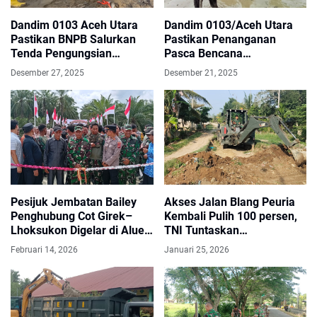
Dandim 0103 Aceh Utara
Dandim 0103/Aceh Utara
Pastikan BNPB Salurkan
Pastikan Penanganan
Tenda Pengungsian
Pasca Bencana
Bertahap
Menjangkau Seluruh
Desember 27, 2025
Desember 21, 2025
Wilayah
Pesijuk Jembatan Bailey
Akses Jalan Blang Peuria
Penghubung Cot Girek–
Kembali Pulih 100 persen,
Lhoksukon Digelar di Alue
TNI Tuntaskan
Leuhob
Pembenahan dengan Alat
Februari 14, 2026
Januari 25, 2026
Berat Zipur