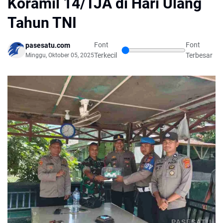
Koramil 14/TJA di Hari Ulang
Tahun TNI
Font
Font
pasesatu.com
Terkecil
Terbesar
Minggu, Oktober 05, 2025
PASESATU