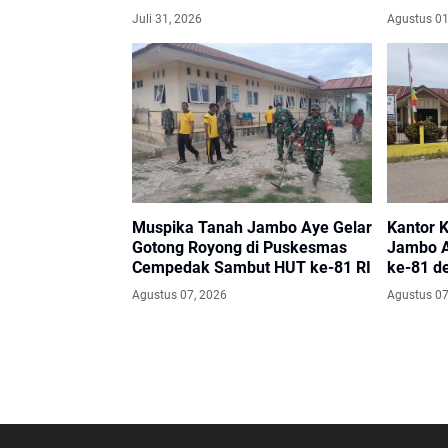
Agustus
Juli 31, 2026
Agustus 01
Muspika Tanah Jambo Aye Gelar
Kantor 
Gotong Royong di Puskesmas
Jambo A
Cempedak Sambut HUT ke-81 RI
ke-81 d
Pintu G
Agustus 07, 2026
Agustus 07