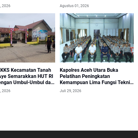
Pertanian di Aceh Utara
, 2026
Agustus 01, 2026
KKKS Kecamatan Tanah
Kapolres Aceh Utara Buka
ye Semarakkan HUT RI
Pelatihan Peningkatan
engan Umbul-Umbul dan
Kemampuan Lima Fungsi Teknis
erbang Merah Putih
Kepolisian
, 2026
Juli 29, 2026