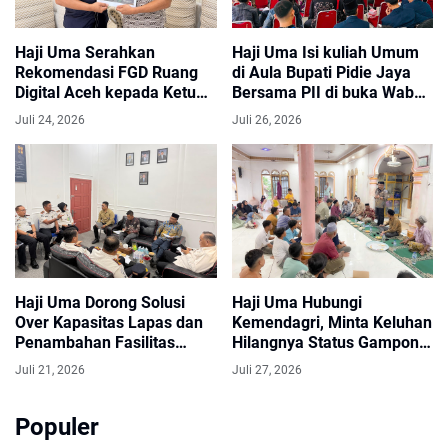
Haji Uma Serahkan
Haji Uma Isi kuliah Umum
Rekomendasi FGD Ruang
di Aula Bupati Pidie Jaya
Digital Aceh kepada Ketua
Bersama PII di buka Wabup
DPRA, Dorong Penguatan
bertema Aceh Emas atau
Juli 24, 2026
Juli 26, 2026
Regulasi
Aceh Cemas
Haji Uma Dorong Solusi
Haji Uma Hubungi
Over Kapasitas Lapas dan
Kemendagri, Minta Keluhan
Penambahan Fasilitas
Hilangnya Status Gampong
Rehabilitasi Narkoba di
Alue Tingkeum Segera
Juli 21, 2026
Juli 27, 2026
Aceh
Ditindaklanjuti
Populer