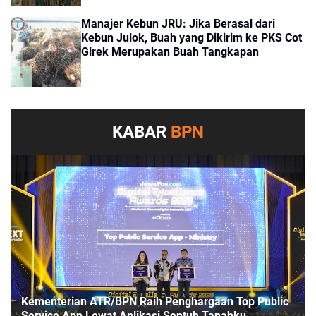
Manajer Kebun JRU: Jika Berasal dari
Kebun Julok, Buah yang Dikirim ke PKS Cot
Girek Merupakan Buah Tangkapan
KABAR
BPN
Kementerian ATR/BPN Raih Penghargaan Top Public
Service App Lewat Aplikasi Sentuh Tanahku