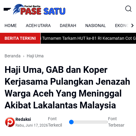
HOME
ACEH UTARA
DAERAH
NASIONAL
EKONOMI
P Bantan FC 1-0 di Turnamen Tarkam HUT ke-81 RI Kecamatan Cot Girek
BERITA TERKINI
Beranda
Haji Uma
Haji Uma, GAB dan Koper
Kerjasama Pulangkan Jenazah
Warga Aceh Yang Meninggal
Akibat Lakalantas Malaysia
Font
Font
Redaksi
Terkecil
Terbesar
Rabu, Juni 17, 2026