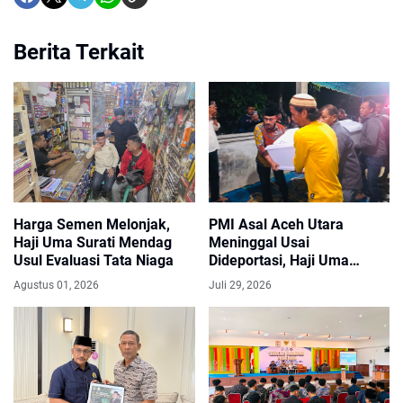
Berita Terkait
Harga Semen Melonjak,
PMI Asal Aceh Utara
Haji Uma Surati Mendag
Meninggal Usai
Usul Evaluasi Tata Niaga
Dideportasi, Haji Uma
Fasilitasi Pemulangan dan
Agustus 01, 2026
Juli 29, 2026
Antar Langsung Jenazah
ke Rumah Duka