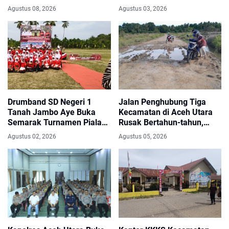
Pasang Bendera Merah
untuk Warga Terdampak
Agustus 08, 2026
Agustus 03, 2026
Putih
Banjir
Drumband SD Negeri 1
Jalan Penghubung Tiga
Tanah Jambo Aye Buka
Kecamatan di Aceh Utara
Semarak Turnamen Piala
Rusak Bertahun-tahun,
Bupati dan Wakil Bupati
Warga Harapkan Perbaikan
Agustus 02, 2026
Agustus 05, 2026
Aceh Utara
Segera