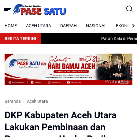
HOME
ACEH UTARA
DAERAH
NASIONAL
EKONOMI
BERITA TERKINI
Patah Kaki di Peranta
PASESATU
Beranda
Aceh Utara
DKP Kabupaten Aceh Utara
Lakukan Pembinaan dan