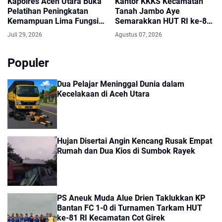
Kapolres Aceh Utara Buka
Kantor KKKS Kecamatan
Pelatihan Peningkatan
Tanah Jambo Aye
Kemampuan Lima Fungsi
Semarakkan HUT RI ke-81
Teknis Kepolisian
dengan Umbul-Umbul dan
Juli 29, 2026
Agustus 07, 2026
Pintu Gerbang Merah Putih
Populer
Dua Pelajar Meninggal Dunia dalam
Kecelakaan di Aceh Utara
Hujan Disertai Angin Kencang Rusak Empat
Rumah dan Dua Kios di Sumbok Rayek
PS Aneuk Muda Alue Drien Taklukkan KP
Bantan FC 1-0 di Turnamen Tarkam HUT
ke-81 RI Kecamatan Cot Girek