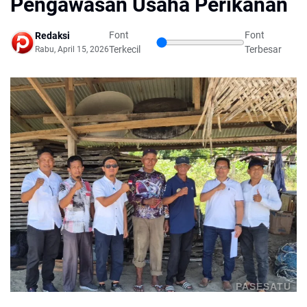
Pengawasan Usaha Perikanan
Font
Font
Redaksi
Terkecil
Terbesar
Rabu, April 15, 2026
PASESATU