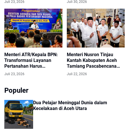
Juli 23, 2026
Juli 30, 2026
Korban Bencana di Aceh
Tamiang
Menteri ATR/Kepala BPN:
Menteri Nusron Tinjau
Transformasi Layanan
Kantah Kabupaten Aceh
Pertanahan Harus
Tamiang Pascabencana
Berorientasi pada
Hidrometeorologi Sumatera
Juli 23, 2026
Juli 22, 2026
Kepuasan Masyarakat
2025
Populer
Dua Pelajar Meninggal Dunia dalam
Kecelakaan di Aceh Utara