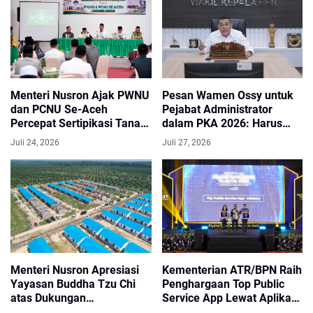
Menteri Nusron Ajak PWNU
Pesan Wamen Ossy untuk
dan PCNU Se-Aceh
Pejabat Administrator
Percepat Sertipikasi Tanah
dalam PKA 2026: Harus
Wakaf
Jadi Arsitek Perubahan
Juli 24, 2026
Juli 27, 2026
Menteri Nusron Apresiasi
Kementerian ATR/BPN Raih
Yayasan Buddha Tzu Chi
Penghargaan Top Public
atas Dukungan
Service App Lewat Aplikasi
Pembangunan Huntap bagi
Sentuh Tanahku