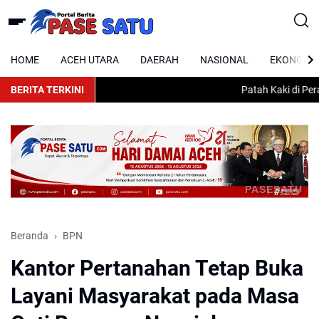
HOME
ACEH UTARA
DAERAH
NASIONAL
EKONOMI
BERITA TERKINI
Patah Kaki di Perant
PASESATU
Beranda
BPN
Kantor Pertanahan Tetap Buka
Layani Masyarakat pada Masa