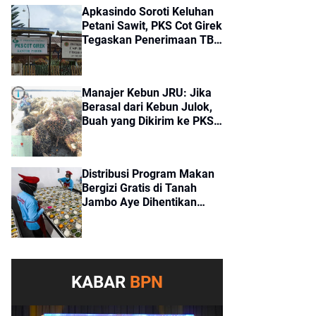
Apkasindo Soroti Keluhan
Petani Sawit, PKS Cot Girek
Tegaskan Penerimaan TBS
Sesuai Standar
Manajer Kebun JRU: Jika
Berasal dari Kebun Julok,
Buah yang Dikirim ke PKS
Cot Girek Merupakan Buah
Tangkapan
Distribusi Program Makan
Bergizi Gratis di Tanah
Jambo Aye Dihentikan
Sementara, Terkendala
Pencairan Dana
KABAR
BPN