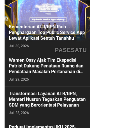
Kementerian ATR/BPN Raih
Penghargaan Top Public Service App
Lewat Aplikasi Sentuh Tanahku
Juli 30, 2026
PASESATU
Wamen Ossy Ajak Tim Ekspedisi
Patriot Dukung Penataan Ruang dan
Pendataan Masalah Pertanahan di
Kawasan Transmigrasi
Juli 29, 2026
Transformasi Layanan ATR/BPN,
Menteri Nusron Tegaskan Penguatan
SDM yang Berorientasi Pelayanan
Juli 28, 2026
Perkuat Implementasi IKU 2025-