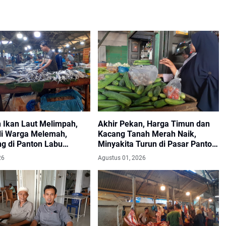
 Ikan Laut Melimpah,
Akhir Pekan, Harga Timun dan
li Warga Melemah,
Kacang Tanah Merah Naik,
g di Panton Labu
Minyakita Turun di Pasar Panton
n Penurunan Omzet
Labu
26
Agustus 01, 2026