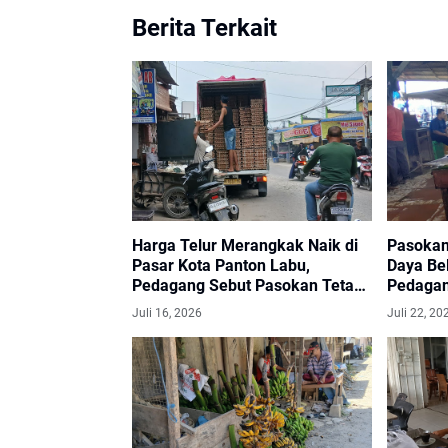
Berita Terkait
Harga Telur Merangkak Naik di
Pasokan
Pasar Kota Panton Labu,
Daya Be
Pedagang Sebut Pasokan Tetap
Pedagan
Lancar
Keluhka
Juli 16, 2026
Juli 22, 20