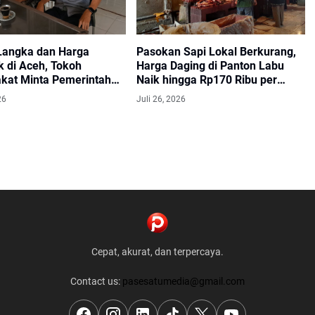
angka dan Harga
Pasokan Sapi Lokal Berkurang,
k di Aceh, Tokoh
Harga Daging di Panton Labu
kat Minta Pemerintah
Naik hingga Rp170 Ribu per
Bertindak
Kilogram
26
Juli 26, 2026
Cepat, akurat, dan terpercaya.
Contact us:
pasesatumedia@gmail.com