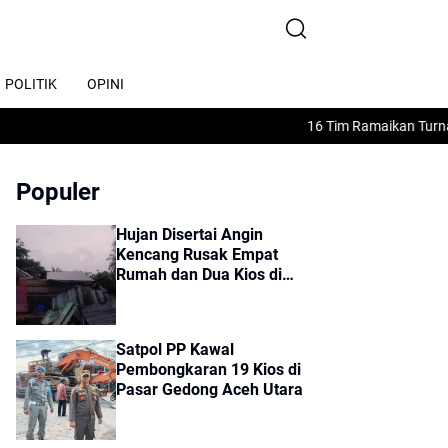
POLITIK
OPINI
16 Tim Ramaikan Turnamen S
Populer
Hujan Disertai Angin
Kencang Rusak Empat
Rumah dan Dua Kios di
Sumbok Rayek
Satpol PP Kawal
Pembongkaran 19 Kios di
Pasar Gedong Aceh Utara