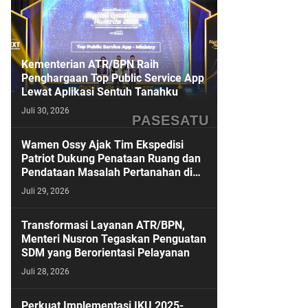
Kementerian ATR/BPN Raih
Penghargaan Top Public Service App
Lewat Aplikasi Sentuh Tanahku
Juli 30, 2026
PASESATU
Wamen Ossy Ajak Tim Ekspedisi
Patriot Dukung Penataan Ruang dan
Pendataan Masalah Pertanahan di
Kawasan Transmigrasi
Juli 29, 2026
Transformasi Layanan ATR/BPN,
Menteri Nusron Tegaskan Penguatan
SDM yang Berorientasi Pelayanan
Juli 28, 2026
Perkuat Implementasi IKU 2025-