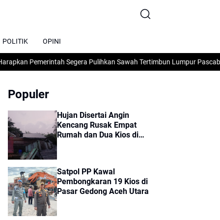
POLITIK
OPINI
pkan Pemerintah Segera Pulihkan Sawah Tertimbun Lumpur Pascabanjir
U
Populer
Hujan Disertai Angin
Kencang Rusak Empat
Rumah dan Dua Kios di
Sumbok Rayek
Satpol PP Kawal
Pembongkaran 19 Kios di
Pasar Gedong Aceh Utara