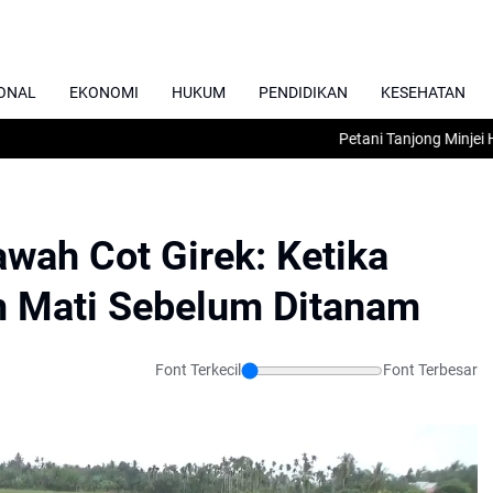
ONAL
EKONOMI
HUKUM
PENDIDIKAN
KESEHATAN
Petani Tanjong Minjei Hara
awah Cot Girek: Ketika
m Mati Sebelum Ditanam
Font Terkecil
Font Terbesar