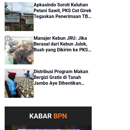
Apkasindo Soroti Keluhan
Petani Sawit, PKS Cot Girek
Tegaskan Penerimaan TBS
Sesuai Standar
Manajer Kebun JRU: Jika
Berasal dari Kebun Julok,
Buah yang Dikirim ke PKS
Cot Girek Merupakan Buah
Tangkapan
Distribusi Program Makan
Bergizi Gratis di Tanah
Jambo Aye Dihentikan
Sementara, Terkendala
Pencairan Dana
KABAR
BPN