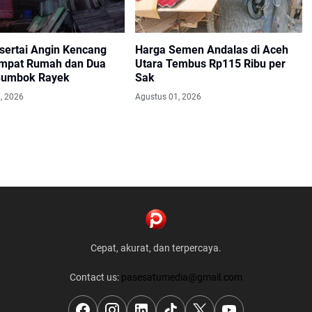
isertai Angin Kencang
Harga Semen Andalas di Aceh
mpat Rumah dan Dua
Utara Tembus Rp115 Ribu per
 Sumbok Rayek
Sak
, 2026
Agustus 01, 2026
Cepat, akurat, dan terpercaya.
Contact us:
pasesatumedia@gmail.com