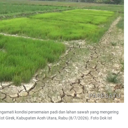
PASESATU
ngamati kondisi persemaian padi dan lahan sawah yang mengering
ot Girek, Kabupaten Aceh Utara, Rabu (8/7/2026). Foto Dok Ist