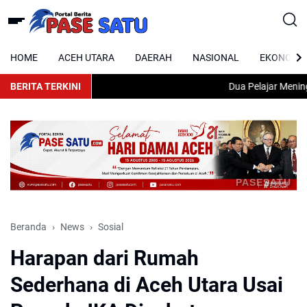
HOME
ACEH UTARA
DAERAH
NASIONAL
EKONOMI
BERITA TERKINI
Dua Pelajar Meninggal
PASESATU
Beranda
News
Sosial
Harapan dari Rumah
Sederhana di Aceh Utara Usai