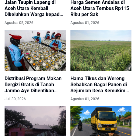
Jalan Teupin Lapeng di
Harga Semen Andalas di
Aceh Utara Kembali
Aceh Utara Tembus Rp115
Dikeluhkan Warga kepada
Ribu per Sak
Anggota DPRK
Agustus 05, 2026
Agustus 01, 2026
Distribusi Program Makan
Hama Tikus dan Wereng
Bergizi Gratis di Tanah
Sebabkan Gagal Panen di
Jambo Aye Dihentikan
Sejumlah Desa Kemukiman
Sementara, Terkendala
Madat
Juli 30, 2026
Agustus 01, 2026
Pencairan Dana