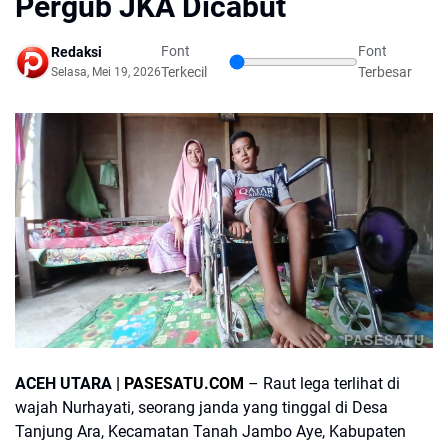
Pergub JKA Dicabut
Font
Font
Redaksi
Terkecil
Terbesar
Selasa, Mei 19, 2026
PASESATU
ACEH UTARA |
PASESATU.COM
– Raut lega terlihat di
wajah Nurhayati, seorang janda yang tinggal di Desa
Tanjung Ara, Kecamatan Tanah Jambo Aye, Kabupaten