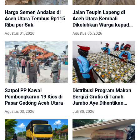
Harga Semen Andalas di
Jalan Teupin Lapeng di
Aceh Utara Tembus Rp115
Aceh Utara Kembali
Ribu per Sak
Dikeluhkan Warga kepada
Anggota DPRK
Agustus 01, 2026
Agustus 05, 2026
Satpol PP Kawal
Distribusi Program Makan
Pembongkaran 19 Kios di
Bergizi Gratis di Tanah
Pasar Gedong Aceh Utara
Jambo Aye Dihentikan
Sementara, Terkendala
Agustus 03, 2026
Juli 30, 2026
Pencairan Dana