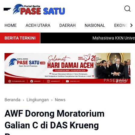
HOME
ACEH UTARA
DAERAH
NASIONAL
EKONOMI
BERITA TERKINI
Mahasiswa KKN Universita
PASESATU
Beranda
Lingkungan
News
AWF Dorong Moratorium
Galian C di DAS Krueng