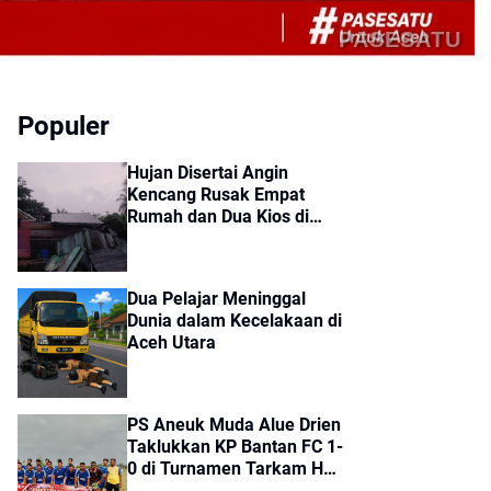
PASESATU
Populer
Hujan Disertai Angin
Kencang Rusak Empat
Rumah dan Dua Kios di
Sumbok Rayek
Dua Pelajar Meninggal
Dunia dalam Kecelakaan di
Aceh Utara
PS Aneuk Muda Alue Drien
Taklukkan KP Bantan FC 1-
0 di Turnamen Tarkam HUT
ke-81 RI Kecamatan Cot