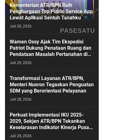
Kementerian ATR/BPN Raih
Penghargaan Top Public Service App
Lewat Aplikasi Sentuh Tanahku
Juli 30, 2026
PASESATU
Wamen Ossy Ajak Tim Ekspedisi
Patriot Dukung Penataan Ruang dan
Pendataan Masalah Pertanahan di
Kawasan Transmigrasi
Juli 29, 2026
Transformasi Layanan ATR/BPN,
Menteri Nusron Tegaskan Penguatan
SDM yang Berorientasi Pelayanan
Juli 28, 2026
Perkuat Implementasi IKU 2025-
2029, Sekjen ATR/BPN Tekankan
Keselarasan Indikator Kinerja Pusat
dan Daerah
Juli 28, 2026