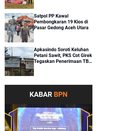
Girek
Satpol PP Kawal
Pembongkaran 19 Kios di
Pasar Gedong Aceh Utara
Apkasindo Soroti Keluhan
Petani Sawit, PKS Cot Girek
Tegaskan Penerimaan TBS
Sesuai Standar
KABAR
BPN