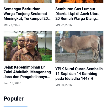
Semangat Berkurban
Semburan Gas Lumpur
Warga Tanjong Seulamat
Disertai Api di Aceh Utara,
Meningkat, Terkumpul 20
20 Rumah Warga Blang
Sapi dan 17 Kambing
Reubek Mengungsi
Mei 27, 2026
Mei 22, 2026
Jejak Kepemimpinan Dr
YPIK Nurul Quran Sembelih
Zaini Abdullah, Mengenang
11 Sapi dan 14 Kambing
Jasa dan Pengabdiannya
pada Iduladha 1447 H
untuk Aceh
Juni 13, 2026
Mei 30, 2026
Populer