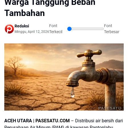
Warga Tanggung Beban
Tambahan
Font
Font
Redaksi
Terkecil
Terbesar
Minggu, April 12, 2026
PASESATU
ACEH UTARA |
PASESATU.COM
– Distribusi air bersih dari
Perusahaan Air Minum (PAM) di kawasan Pantonlabu