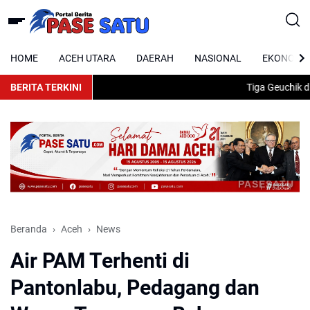
HOME
ACEH UTARA
DAERAH
NASIONAL
EKONOMI
BERITA TERKINI
Tiga Geuchik di T
PASESATU
Beranda
Aceh
News
Air PAM Terhenti di
Pantonlabu, Pedagang dan