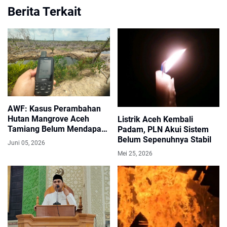
Berita Terkait
AWF: Kasus Perambahan
Hutan Mangrove Aceh
Listrik Aceh Kembali
Tamiang Belum Mendapat
Padam, PLN Akui Sistem
Kepastian Hukum
Belum Sepenuhnya Stabil
Juni 05, 2026
Mei 25, 2026