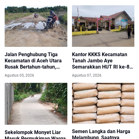
Jalan Penghubung Tiga
Kantor KKKS Kecamatan
Kecamatan di Aceh Utara
Tanah Jambo Aye
Rusak Bertahun-tahun,
Semarakkan HUT RI ke-81
Warga Harapkan Perbaikan
dengan Umbul-Umbul dan
Agustus 05, 2026
Agustus 07, 2026
Segera
Pintu Gerbang Merah Putih
Semen Langka dan Harga
Sekelompok Monyet Liar
Melambung, Saatnya
Masuk Permukiman Warga,