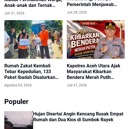
Pemerintah Menjawab
Anak-anak dan Ternak
Keresahan Masyarakat
Dikhawatirkan Terancam
Juli 28, 2026
Juli 31, 2026
Rumah Zakat Kembali
Kapolres Aceh Utara Ajak
Tebar Kepedulian, 133
Masyarakat Kibarkan
Paket Ibadah Disalurkan
Bendera Merah Putih
untuk Warga Terdampak
Selama Bulan Agustus
Agustus 03, 2026
Juli 31, 2026
Banjir
Populer
Hujan Disertai Angin Kencang Rusak Empat
Rumah dan Dua Kios di Sumbok Rayek