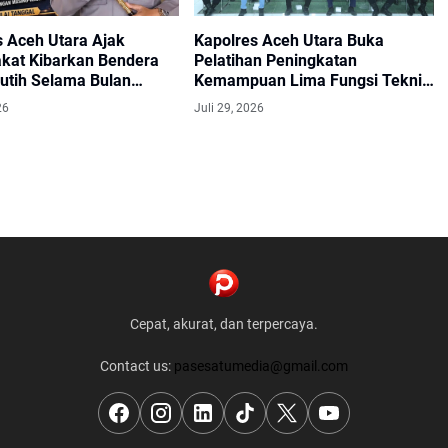
s Aceh Utara Ajak
Kapolres Aceh Utara Buka
kat Kibarkan Bendera
Pelatihan Peningkatan
utih Selama Bulan
Kemampuan Lima Fungsi Teknis
Kepolisian
26
Juli 29, 2026
Cepat, akurat, dan terpercaya.
Contact us:
pasesatumedia@gmail.com