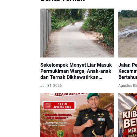
Sekelompok Monyet Liar Masuk
Jalan P
Permukiman Warga, Anak-anak
Kecamat
dan Ternak Dikhawatirkan
Bertahu
Terancam
Harapka
Juli 31, 2026
Agustus 05