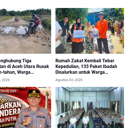
enghubung Tiga
Rumah Zakat Kembali Tebar
an di Aceh Utara Rusak
Kepedulian, 133 Paket Ibadah
n-tahun, Warga
Disalurkan untuk Warga
n Perbaikan Segera
Terdampak Banjir
, 2026
Agustus 03, 2026