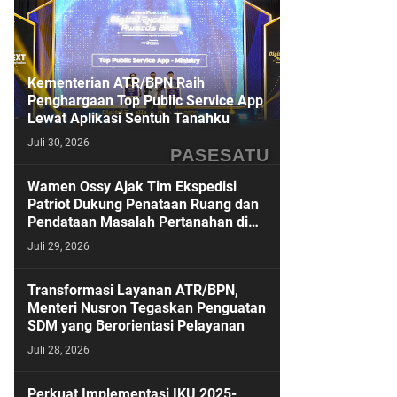
Kementerian ATR/BPN Raih
Penghargaan Top Public Service App
Lewat Aplikasi Sentuh Tanahku
Juli 30, 2026
PASESATU
Wamen Ossy Ajak Tim Ekspedisi
Patriot Dukung Penataan Ruang dan
Pendataan Masalah Pertanahan di
Kawasan Transmigrasi
Juli 29, 2026
Transformasi Layanan ATR/BPN,
Menteri Nusron Tegaskan Penguatan
SDM yang Berorientasi Pelayanan
Juli 28, 2026
Perkuat Implementasi IKU 2025-