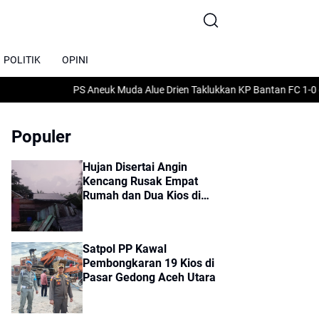
POLITIK
OPINI
PS Aneuk Muda Alue Drien Taklukkan KP Bantan FC 1-0 di Tur
Populer
Hujan Disertai Angin
Kencang Rusak Empat
Rumah dan Dua Kios di
Sumbok Rayek
Satpol PP Kawal
Pembongkaran 19 Kios di
Pasar Gedong Aceh Utara