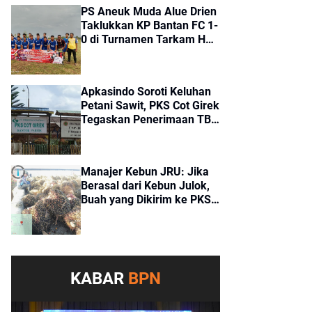
PS Aneuk Muda Alue Drien
Taklukkan KP Bantan FC 1-
0 di Turnamen Tarkam HUT
ke-81 RI Kecamatan Cot
Girek
Apkasindo Soroti Keluhan
Petani Sawit, PKS Cot Girek
Tegaskan Penerimaan TBS
Sesuai Standar
Manajer Kebun JRU: Jika
Berasal dari Kebun Julok,
Buah yang Dikirim ke PKS
Cot Girek Merupakan Buah
Tangkapan
KABAR
BPN