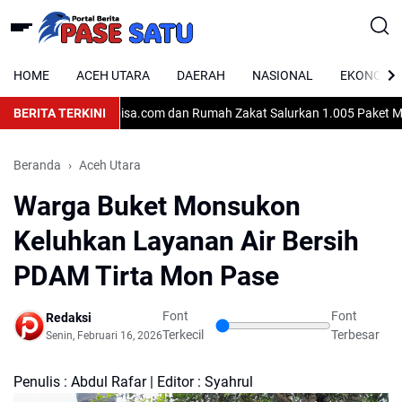
HOME
ACEH UTARA
DAERAH
NASIONAL
EKONOMI
k Off Perdana
BERITA TERKINI
Kitabisa.com dan Rumah Zakat Salurkan 1.005 Paket Makan
Beranda
Aceh Utara
Warga Buket Monsukon
Keluhkan Layanan Air Bersih
PDAM Tirta Mon Pase
Font
Font
Redaksi
Terkecil
Terbesar
Senin, Februari 16, 2026
Penulis : Abdul Rafar | Editor : Syahrul