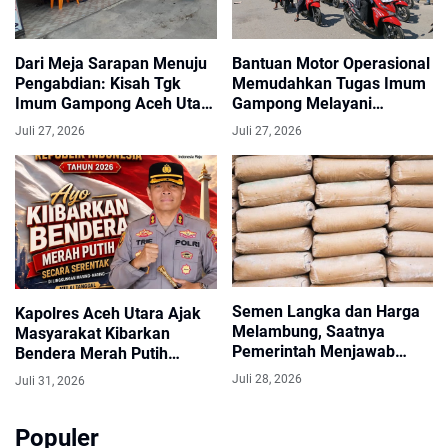
Dari Meja Sarapan Menuju
Bantuan Motor Operasional
Pengabdian: Kisah Tgk
Memudahkan Tugas Imum
Imum Gampong Aceh Utara
Gampong Melayani
Menjemput Amanah Baru
Masyarakat
Juli 27, 2026
Juli 27, 2026
Semen Langka dan Harga
Kapolres Aceh Utara Ajak
Melambung, Saatnya
Masyarakat Kibarkan
Pemerintah Menjawab
Bendera Merah Putih
Keresahan Masyarakat
Selama Bulan Agustus
Juli 28, 2026
Juli 31, 2026
Populer