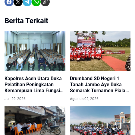
Berita Terkait
Kapolres Aceh Utara Buka
Drumband SD Negeri 1
Pelatihan Peningkatan
Tanah Jambo Aye Buka
Kemampuan Lima Fungsi
Semarak Turnamen Piala
Teknis Kepolisian
Bupati dan Wakil Bupati
Juli 29, 2026
Agustus 02, 2026
Aceh Utara