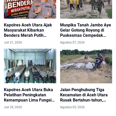
Kapolres Aceh Utara Ajak
Muspika Tanah Jambo Aye
Masyarakat Kibarkan
Gelar Gotong Royong di
Bendera Merah Putih
Puskesmas Cempedak
Selama Bulan Agustus
Sambut HUT ke-81 RI
Juli 31, 2026
Agustus 07, 2026
Kapolres Aceh Utara Buka
Jalan Penghubung Tiga
Pelatihan Peningkatan
Kecamatan di Aceh Utara
Kemampuan Lima Fungsi
Rusak Bertahun-tahun,
Teknis Kepolisian
Warga Harapkan Perbaikan
Juli 29, 2026
Agustus 05, 2026
Segera