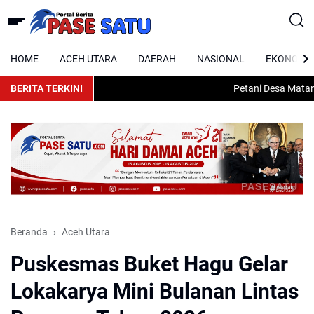
HOME
ACEH UTARA
DAERAH
NASIONAL
EKONOMI
BERITA TERKINI
Petani Desa Matang K
PASESATU
Beranda
Aceh Utara
Puskesmas Buket Hagu Gelar
Lokakarya Mini Bulanan Lintas