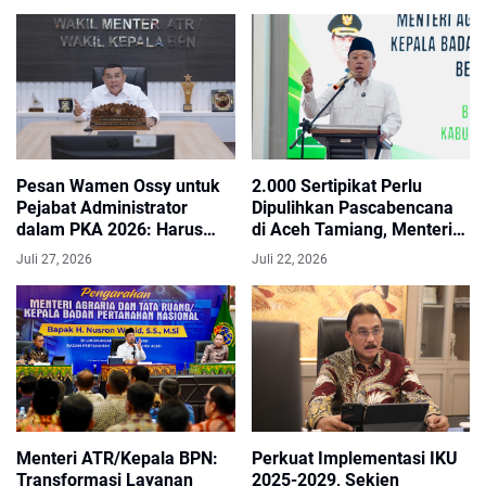
Pelayanan
Digunakan
Pesan Wamen Ossy untuk
2.000 Sertipikat Perlu
Pejabat Administrator
Dipulihkan Pascabencana
dalam PKA 2026: Harus
di Aceh Tamiang, Menteri
Jadi Arsitek Perubahan
Nusron Targetkan Selesai
Juli 27, 2026
Juli 22, 2026
pada Akhir Desember
Menteri ATR/Kepala BPN:
Perkuat Implementasi IKU
Transformasi Layanan
2025-2029, Sekjen