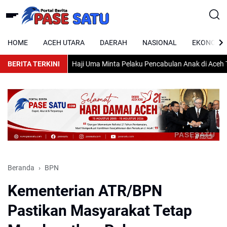
HOME
ACEH UTARA
DAERAH
NASIONAL
EKONOMI
BERITA TERKINI
Haji Uma Minta Pelaku Pencabulan Anak di Aceh Ta
PASESATU
Beranda
BPN
Kementerian ATR/BPN
Pastikan Masyarakat Tetap