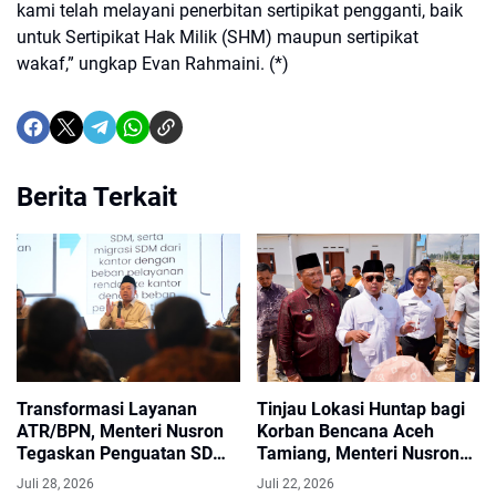
kami telah melayani penerbitan sertipikat pengganti, baik
untuk Sertipikat Hak Milik (SHM) maupun sertipikat
wakaf,” ungkap Evan Rahmaini. (*)
Berita Terkait
Transformasi Layanan
Tinjau Lokasi Huntap bagi
ATR/BPN, Menteri Nusron
Korban Bencana Aceh
Tegaskan Penguatan SDM
Tamiang, Menteri Nusron
yang Berorientasi
Pastikan Lahan 100% Siap
Juli 28, 2026
Juli 22, 2026