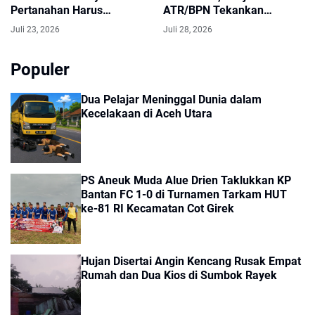
Pertanahan Harus
ATR/BPN Tekankan
Berorientasi pada
Keselarasan Indikator
Juli 23, 2026
Juli 28, 2026
Kepuasan Masyarakat
Kinerja Pusat dan Daerah
Populer
Dua Pelajar Meninggal Dunia dalam
Kecelakaan di Aceh Utara
PS Aneuk Muda Alue Drien Taklukkan KP
Bantan FC 1-0 di Turnamen Tarkam HUT
ke-81 RI Kecamatan Cot Girek
Hujan Disertai Angin Kencang Rusak Empat
Rumah dan Dua Kios di Sumbok Rayek