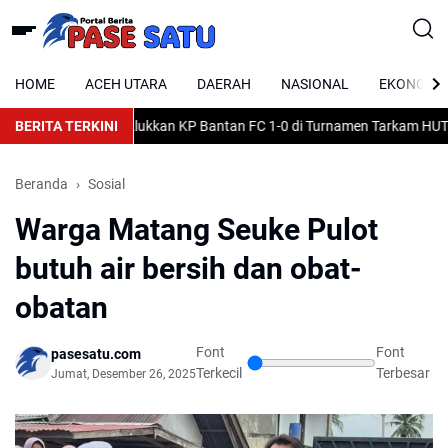
HOME
ACEH UTARA
DAERAH
NASIONAL
EKONOMI
da Alue Drien Taklukkan KP Bantan FC 1-0 di Turnamen Tarkam HUT ke-
BERITA TERKINI
Beranda
Sosial
Warga Matang Seuke Pulot
butuh air bersih dan obat-
obatan
Font
Font
pasesatu.com
Terkecil
Terbesar
Jumat, Desember 26, 2025