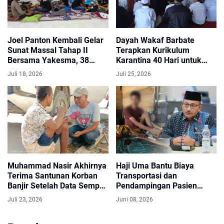
Joel Panton Kembali Gelar
Dayah Wakaf Barbate
Sunat Massal Tahap II
Terapkan Kurikulum
Bersama Yakesma, 38
Karantina 40 Hari untuk
Anak dari Aceh Utara dan
Bentuk Karakter dan
Juli 18, 2026
Juli 25, 2026
Aceh Timur Ikut
Fondasi Keilmuan Santri
Berpartisipasi
Baru
Muhammad Nasir Akhirnya
Haji Uma Bantu Biaya
Terima Santunan Korban
Transportasi dan
Banjir Setelah Data Sempat
Pendampingan Pasien
Terkendala
Rujukan dari Bireuen ke
Juli 23, 2026
Juni 08, 2026
Banda Aceh