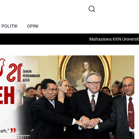
POLITIK
OPINI
Mahasiswa KKN Universitas Sam