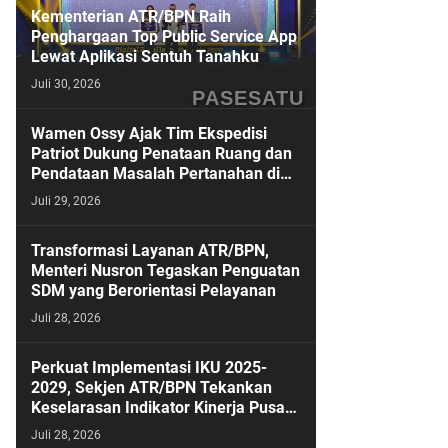
Kementerian ATR/BPN Raih
Penghargaan Top Public Service App
Lewat Aplikasi Sentuh Tanahku
Juli 30, 2026
PASESATU
Wamen Ossy Ajak Tim Ekspedisi
Patriot Dukung Penataan Ruang dan
Pendataan Masalah Pertanahan di
Kawasan Transmigrasi
Juli 29, 2026
Transformasi Layanan ATR/BPN,
Menteri Nusron Tegaskan Penguatan
SDM yang Berorientasi Pelayanan
Juli 28, 2026
Perkuat Implementasi IKU 2025-
2029, Sekjen ATR/BPN Tekankan
Keselarasan Indikator Kinerja Pusat
dan Daerah
Juli 28, 2026