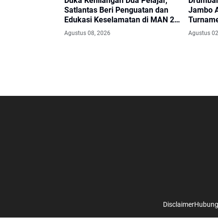
Duka Kehilangan Dua Pelajar,
Drumban
Satlantas Beri Penguatan dan
Jambo 
Edukasi Keselamatan di MAN 2
Turname
Aceh Utara
Bupati 
Agustus 08, 2026
Agustus 02
Disclaimer
Hubung