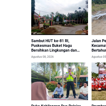
Sambut HUT ke-81 RI,
Jalan P
Puskesmas Buket Hagu
Kecamat
Bersihkan Lingkungan dan
Bertahu
Pasang Bendera Merah Putih
Harapka
Agustus 08, 2026
Agustus 05