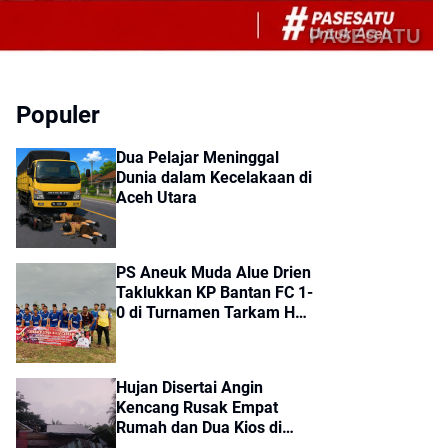
PASESATU
Populer
Dua Pelajar Meninggal
Dunia dalam Kecelakaan di
Aceh Utara
PS Aneuk Muda Alue Drien
Taklukkan KP Bantan FC 1-
0 di Turnamen Tarkam HUT
ke-81 RI Kecamatan Cot
Girek
Hujan Disertai Angin
Kencang Rusak Empat
Rumah dan Dua Kios di
Sumbok Rayek