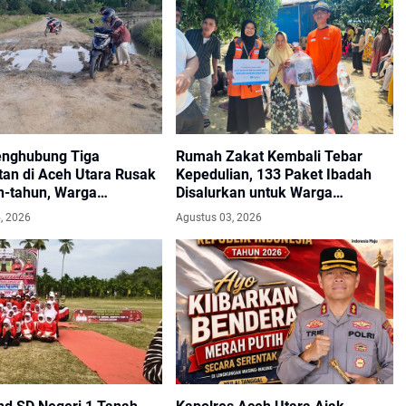
enghubung Tiga
Rumah Zakat Kembali Tebar
an di Aceh Utara Rusak
Kepedulian, 133 Paket Ibadah
n-tahun, Warga
Disalurkan untuk Warga
n Perbaikan Segera
Terdampak Banjir
, 2026
Agustus 03, 2026