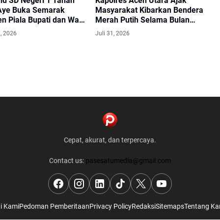
d SD Negeri 1 Tanah
Kapolres Aceh Utara Ajak
Aye Buka Semarak
Masyarakat Kibarkan Bendera
n Piala Bupati dan Wakil
Merah Putih Selama Bulan
Aceh Utara
Agustus
, 2026
Juli 31, 2026
Cepat, akurat, dan terpercaya.
Contact us:
pasesatumedia@gmail.com
i Kami
Pedoman Pemberitaan
Privacy Policy
Redaksi
Sitemaps
Tentang Ka