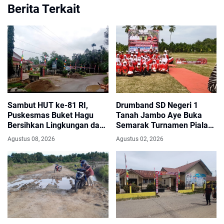
Berita Terkait
Sambut HUT ke-81 RI,
Drumband SD Negeri 1
Puskesmas Buket Hagu
Tanah Jambo Aye Buka
Bersihkan Lingkungan dan
Semarak Turnamen Piala
Pasang Bendera Merah
Bupati dan Wakil Bupati
Agustus 08, 2026
Agustus 02, 2026
Putih
Aceh Utara