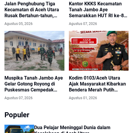
Jalan Penghubung Tiga
Kantor KKKS Kecamatan
Kecamatan di Aceh Utara
Tanah Jambo Aye
Rusak Bertahun-tahun,
Semarakkan HUT RI ke-81
Warga Harapkan Perbaikan
dengan Umbul-Umbul dan
Agustus 05, 2026
Agustus 07, 2026
Segera
Pintu Gerbang Merah Putih
Muspika Tanah Jambo Aye
Kodim 0103/Aceh Utara
Gelar Gotong Royong di
Ajak Masyarakat Kibarkan
Puskesmas Cempedak
Bendera Merah Putih
Sambut HUT ke-81 RI
Selama Agustus
Agustus 07, 2026
Agustus 01, 2026
Populer
Dua Pelajar Meninggal Dunia dalam