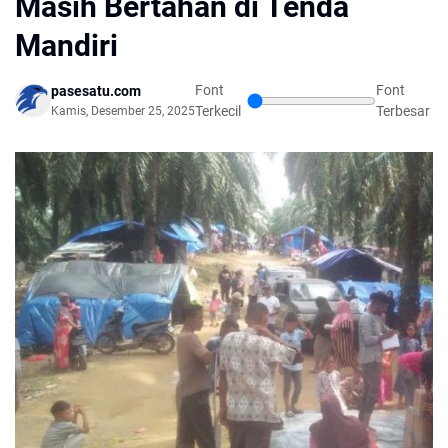
Masih Bertahan di Tenda
Mandiri
Font
Font
pasesatu.com
Terkecil
Terbesar
Kamis, Desember 25, 2025