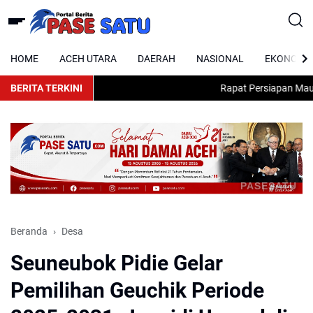
HOME
ACEH UTARA
DAERAH
NASIONAL
EKONOMI
BERITA TERKINI
Rapat Persiapan Maulid 
PASESATU
Beranda
Desa
Seuneubok Pidie Gelar
Pemilihan Geuchik Periode