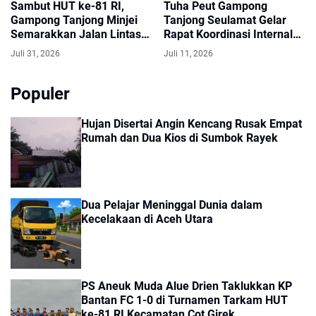
Sambut HUT ke-81 RI,
Tuha Peut Gampong
Gampong Tanjong Minjei
Tanjong Seulamat Gelar
Semarakkan Jalan Lintas
Rapat Koordinasi Internal
Sumatera dengan Umbul-
Perkuat Sinergi Antar
Juli 31, 2026
Juli 11, 2026
Umbul Merah Putih
Lembaga
Populer
Hujan Disertai Angin Kencang Rusak Empat
Rumah dan Dua Kios di Sumbok Rayek
Dua Pelajar Meninggal Dunia dalam
Kecelakaan di Aceh Utara
PS Aneuk Muda Alue Drien Taklukkan KP
Bantan FC 1-0 di Turnamen Tarkam HUT
ke-81 RI Kecamatan Cot Girek