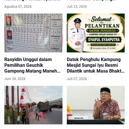
Islam dan Sinergi Aparatur
Pastikan Tepat Sasaran
Agustus 07, 2026
Juli 23, 2026
Desa
Rasyidin Unggul dalam
Datok Penghulu Kampung
Pemilihan Geuchik
Mesjid Sungai Iyu Resmi
Gampong Matang Maneh
Dilantik untuk Masa Bhakti
Periode 2026–2032
2026–2032
Juni 30, 2026
Juli 07, 2026