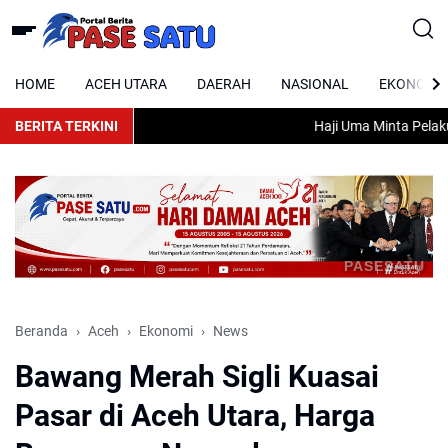
HOME
ACEH UTARA
DAERAH
NASIONAL
EKONOMI
BERITA TERKINI
Haji Uma Minta Pelaku 
PASESATU
Beranda
Aceh
Ekonomi
News
Bawang Merah Sigli Kuasai
Pasar di Aceh Utara, Harga