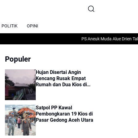
POLITIK
OPINI
PS Aneuk Muda Alue Drien Taklukka
Populer
Hujan Disertai Angin
Kencang Rusak Empat
Rumah dan Dua Kios di
Sumbok Rayek
Satpol PP Kawal
Pembongkaran 19 Kios di
Pasar Gedong Aceh Utara