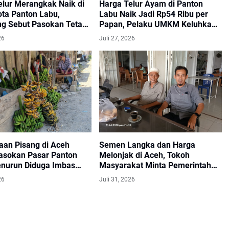
elur Merangkak Naik di
Harga Telur Ayam di Panton
ota Panton Labu,
Labu Naik Jadi Rp54 Ribu per
g Sebut Pasokan Tetap
Papan, Pelaku UMKM Keluhkan
Biaya Produksi
26
Juli 27, 2026
aan Pisang di Aceh
Semen Langka dan Harga
Pasokan Pasar Panton
Melonjak di Aceh, Tokoh
nurun Diduga Imbas
Masyarakat Minta Pemerintah
Segera Bertindak
26
Juli 31, 2026