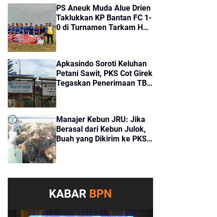
PS Aneuk Muda Alue Drien
Taklukkan KP Bantan FC 1-
0 di Turnamen Tarkam HUT
ke-81 RI Kecamatan Cot
Girek
Apkasindo Soroti Keluhan
Petani Sawit, PKS Cot Girek
Tegaskan Penerimaan TBS
Sesuai Standar
Manajer Kebun JRU: Jika
Berasal dari Kebun Julok,
Buah yang Dikirim ke PKS
Cot Girek Merupakan Buah
Tangkapan
KABAR
BPN