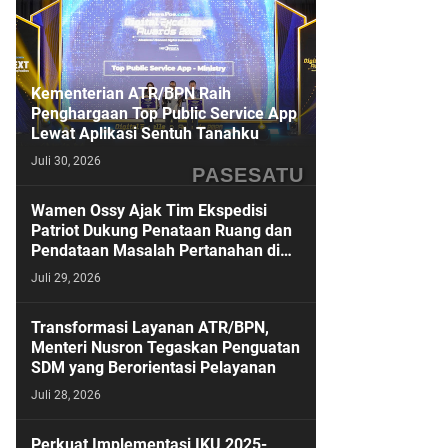
Kementerian ATR/BPN Raih
Penghargaan Top Public Service App
Lewat Aplikasi Sentuh Tanahku
Juli 30, 2026
PASESATU
Wamen Ossy Ajak Tim Ekspedisi
Patriot Dukung Penataan Ruang dan
Pendataan Masalah Pertanahan di
Kawasan Transmigrasi
Juli 29, 2026
Transformasi Layanan ATR/BPN,
Menteri Nusron Tegaskan Penguatan
SDM yang Berorientasi Pelayanan
Juli 28, 2026
Perkuat Implementasi IKU 2025-