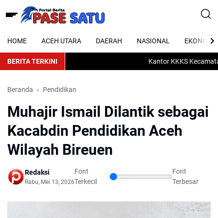
HOME
ACEH UTARA
DAERAH
NASIONAL
EKONOMI
BERITA TERKINI
Kantor KKKS Kecamatan Ta
Beranda
Pendidikan
Muhajir Ismail Dilantik sebagai
Kacabdin Pendidikan Aceh
Wilayah Bireuen
Font
Font
Redaksi
Terkecil
Terbesar
Rabu, Mei 13, 2026