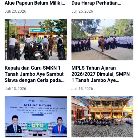
Alue Papeun Belum Miliki
Dua Harap Perhatian
Gedung Permanen
Pemerintah
Juli 23, 2026
Juli 25, 2026
Kepala dan Guru SMKN 1
MPLS Tahun Ajaran
Tanah Jambo Aye Sambut
2026/2027 Dimulai, SMPN
Siswa dengan Ceria pada
1 Tanah Jambo Aye
Hari Pertama MPLS Ramah
Gaungkan Tema “Anak
Juli 13, 2026
Juli 13, 2026
Indonesia Hebat dan Aceh
Utara Bangkit”