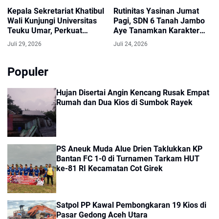
Kepala Sekretariat Khatibul
Rutinitas Yasinan Jumat
Wali Kunjungi Universitas
Pagi, SDN 6 Tanah Jambo
Teuku Umar, Perkuat
Aye Tanamkan Karakter
Sinergi Pelestarian Nilai
Religius Siswa
Juli 29, 2026
Juli 24, 2026
Keacehan
Populer
Hujan Disertai Angin Kencang Rusak Empat
Rumah dan Dua Kios di Sumbok Rayek
PS Aneuk Muda Alue Drien Taklukkan KP
Bantan FC 1-0 di Turnamen Tarkam HUT
ke-81 RI Kecamatan Cot Girek
Satpol PP Kawal Pembongkaran 19 Kios di
Pasar Gedong Aceh Utara