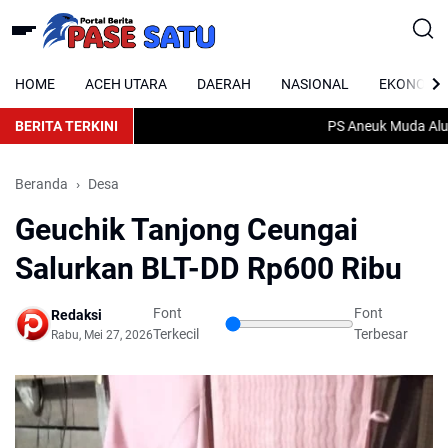
HOME
ACEH UTARA
DAERAH
NASIONAL
EKONOMI
BERITA TERKINI
PS Aneuk Muda Alue Dri
Beranda
Desa
Geuchik Tanjong Ceungai
Salurkan BLT-DD Rp600 Ribu
Font
Font
Redaksi
Terkecil
Terbesar
Rabu, Mei 27, 2026