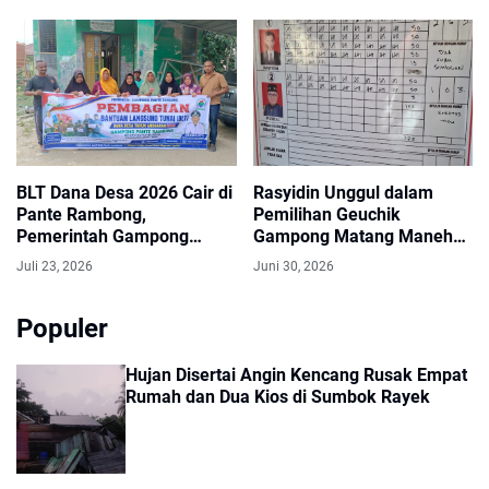
Lembaga
BLT Dana Desa 2026 Cair di
Rasyidin Unggul dalam
Pante Rambong,
Pemilihan Geuchik
Pemerintah Gampong
Gampong Matang Maneh
Pastikan Tepat Sasaran
Periode 2026–2032
Juli 23, 2026
Juni 30, 2026
Populer
Hujan Disertai Angin Kencang Rusak Empat
Rumah dan Dua Kios di Sumbok Rayek