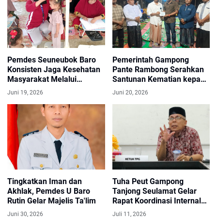
Pemdes Seuneubok Baro
Pemerintah Gampong
Konsisten Jaga Kesehatan
Pante Rambong Serahkan
Masyarakat Melalui
Santunan Kematian kepada
Posyandu dan Posbindu
Keluarga Almarhum Tgk
Juni 19, 2026
Juni 20, 2026
Rutin
Abdul Kadir
Tingkatkan Iman dan
Tuha Peut Gampong
Akhlak, Pemdes U Baro
Tanjong Seulamat Gelar
Rutin Gelar Majelis Ta'lim
Rapat Koordinasi Internal
Perkuat Sinergi Antar
Juni 30, 2026
Juli 11, 2026