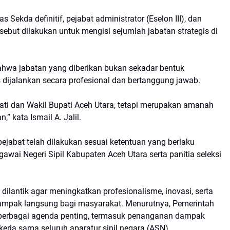
s Sekda definitif, pejabat administrator (Eselon III), dan
rsebut dilakukan untuk mengisi sejumlah jabatan strategis di
wa jabatan yang diberikan bukan sekadar bentuk
dijalankan secara profesional dan bertanggung jawab.
pati dan Wakil Bupati Aceh Utara, tetapi merupakan amanah
” kata Ismail A. Jalil.
ejabat telah dilakukan sesuai ketentuan yang berlaku
gawai Negeri Sipil Kabupaten Aceh Utara serta panitia seleksi
dilantik agar meningkatkan profesionalisme, inovasi, serta
mpak langsung bagi masyarakat. Menurutnya, Pemerintah
 berbagai agenda penting, termasuk penanganan dampak
erja sama seluruh aparatur sipil negara (ASN).