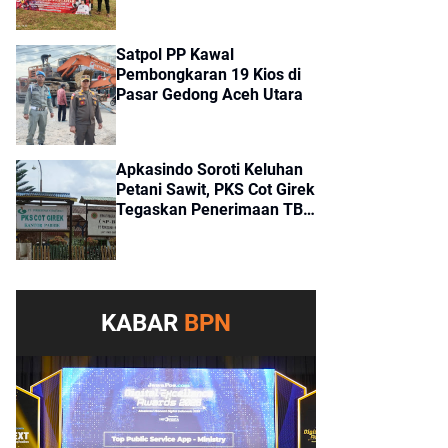
Girek
Satpol PP Kawal
Pembongkaran 19 Kios di
Pasar Gedong Aceh Utara
Apkasindo Soroti Keluhan
Petani Sawit, PKS Cot Girek
Tegaskan Penerimaan TBS
Sesuai Standar
KABAR
BPN