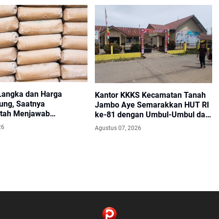
angka dan Harga
Kantor KKKS Kecamatan Tanah
ng, Saatnya
Jambo Aye Semarakkan HUT RI
tah Menjawab
ke-81 dengan Umbul-Umbul dan
an Masyarakat
Pintu Gerbang Merah Putih
26
Agustus 07, 2026