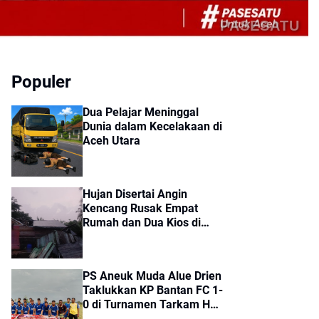
PASESATU
Populer
Dua Pelajar Meninggal
Dunia dalam Kecelakaan di
Aceh Utara
Hujan Disertai Angin
Kencang Rusak Empat
Rumah dan Dua Kios di
Sumbok Rayek
PS Aneuk Muda Alue Drien
Taklukkan KP Bantan FC 1-
0 di Turnamen Tarkam HUT
ke-81 RI Kecamatan Cot