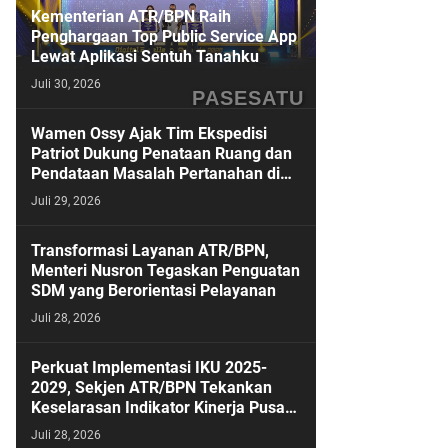
Kementerian ATR/BPN Raih
Penghargaan Top Public Service App
Lewat Aplikasi Sentuh Tanahku
Juli 30, 2026
PASESATU
Wamen Ossy Ajak Tim Ekspedisi
Patriot Dukung Penataan Ruang dan
Pendataan Masalah Pertanahan di
Kawasan Transmigrasi
Juli 29, 2026
Transformasi Layanan ATR/BPN,
Menteri Nusron Tegaskan Penguatan
SDM yang Berorientasi Pelayanan
Juli 28, 2026
Perkuat Implementasi IKU 2025-
2029, Sekjen ATR/BPN Tekankan
Keselarasan Indikator Kinerja Pusat
dan Daerah
Juli 28, 2026