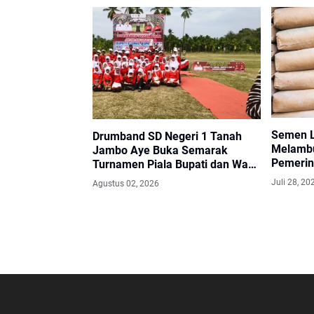
Semen L
Drumband SD Negeri 1 Tanah
Melambu
Jambo Aye Buka Semarak
Pemerin
Turnamen Piala Bupati dan Wakil
Keresah
Bupati Aceh Utara
Juli 28, 20
Agustus 02, 2026