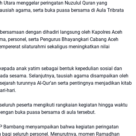
eh Utara menggelar peringatan Nuzulul Quran yang
ausiah agama, serta buka puasa bersama di Aula Tribrata
bersamaan dengan dihadiri langsung oleh Kapolres Aceh
ama, personel, serta Pengurus Bhayangkari Cabang Aceh
pererat silaturahmi sekaligus meningkatkan nilai
kepada anak yatim sebagai bentuk kepedulian sosial dan
da sesama. Selanjutnya, tausiah agama disampaikan oleh
jarah turunnya Al-Qur’an serta pentingnya menjadikan kitab
ri-hari.
eluruh peserta mengikuti rangkaian kegiatan hingga waktu
engan buka puasa bersama di aula tersebut.
AKP Bambang menyampaikan bahwa kegiatan peringatan
m bagi seluruh personel. Menurutnya, momen Ramadhan