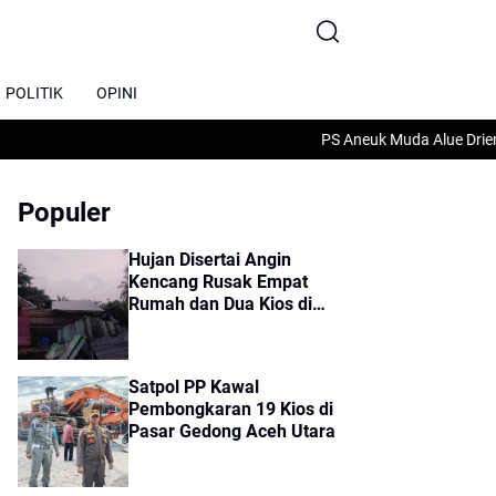
POLITIK
OPINI
PS Aneuk Muda Alue Drien Taklu
Populer
Hujan Disertai Angin
Kencang Rusak Empat
Rumah dan Dua Kios di
Sumbok Rayek
Satpol PP Kawal
Pembongkaran 19 Kios di
Pasar Gedong Aceh Utara