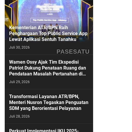
Kementerian ATR/BPN Raih
Penghargaan Top Public Service App
Lewat Aplikasi Sentuh Tanahku
Juli 30, 2026
PASESATU
Wamen Ossy Ajak Tim Ekspedisi
Patriot Dukung Penataan Ruang dan
Pendataan Masalah Pertanahan di
Kawasan Transmigrasi
Juli 29, 2026
Transformasi Layanan ATR/BPN,
Menteri Nusron Tegaskan Penguatan
SDM yang Berorientasi Pelayanan
Juli 28, 2026
Perkuat Implementasi IKU 2025-