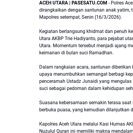
ACEH UTARA |
PASESATU.COM
- Polres Ac
dirangkaikan dengan santunan anak yatim, t
Mapolres setempat, Senin (16/3/2026).
Kegiatan berlangsung khidmat dan penuh ke
Utara AKBP Trie Hadiyanto, para pejabat ut
Utara. Momentum tersebut menjadi ajang mem
keimanan di bulan suci Ramadhan.
Dalam rangkaian acara, santunan diberikan 
upaya menumbuhkan semangat berbagi kepa
penceramah Ustadz Junaidi yang mengulas se
suci sebagai pedoman dalam kehidupan seha
Suasana kebersamaan semakin terasa saat s
berbuka puasa, yang kemudian dilanjutkan d
Kapolres Aceh Utara melalui Kasi Humas 
Nuzulul Quran ini memiliki makna mendala