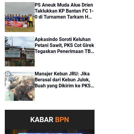
PS Aneuk Muda Alue Drien
Taklukkan KP Bantan FC 1-
0 di Turnamen Tarkam HUT
ke-81 RI Kecamatan Cot
Girek
Apkasindo Soroti Keluhan
Petani Sawit, PKS Cot Girek
Tegaskan Penerimaan TBS
Sesuai Standar
Manajer Kebun JRU: Jika
Berasal dari Kebun Julok,
Buah yang Dikirim ke PKS
Cot Girek Merupakan Buah
Tangkapan
KABAR
BPN