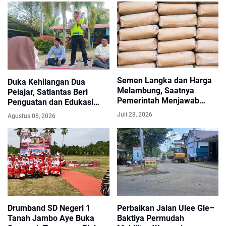
Semen Langka dan Harga
Duka Kehilangan Dua
Melambung, Saatnya
Pelajar, Satlantas Beri
Pemerintah Menjawab
Penguatan dan Edukasi
Keresahan Masyarakat
Keselamatan di MAN 2
Juli 28, 2026
Agustus 08, 2026
Aceh Utara
Drumband SD Negeri 1
Perbaikan Jalan Ulee Gle–
Tanah Jambo Aye Buka
Baktiya Permudah