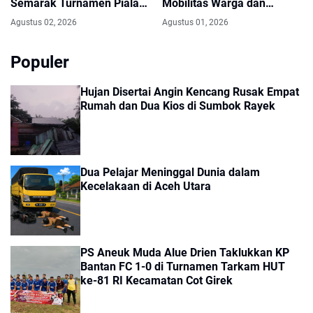
Semarak Turnamen Piala
Mobilitas Warga dan
Bupati dan Wakil Bupati
Distribusi Hasil Pertanian di
Agustus 02, 2026
Agustus 01, 2026
Aceh Utara
Aceh Utara
Populer
Hujan Disertai Angin Kencang Rusak Empat
Rumah dan Dua Kios di Sumbok Rayek
Dua Pelajar Meninggal Dunia dalam
Kecelakaan di Aceh Utara
PS Aneuk Muda Alue Drien Taklukkan KP
Bantan FC 1-0 di Turnamen Tarkam HUT
ke-81 RI Kecamatan Cot Girek