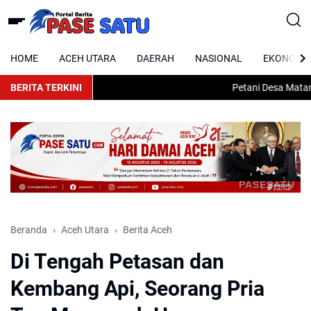
HOME
ACEH UTARA
DAERAH
NASIONAL
EKONOMI
BERITA TERKINI
Petani Desa Matang K
PASESATU
Beranda
Aceh Utara
Berita Aceh
Di Tengah Petasan dan
Kembang Api, Seorang Pria