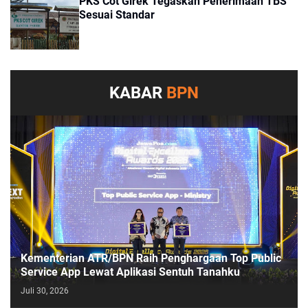
PKS Cot Girek Tegaskan Penerimaan TBS
Sesuai Standar
KABAR
BPN
Kementerian ATR/BPN Raih Penghargaan Top Public
Service App Lewat Aplikasi Sentuh Tanahku
Juli 30, 2026
PASESATU