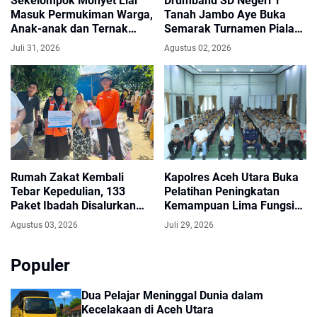
Sekelompok Monyet Liar
Drumband SD Negeri 1
Masuk Permukiman Warga,
Tanah Jambo Aye Buka
Anak-anak dan Ternak
Semarak Turnamen Piala
Dikhawatirkan Terancam
Bupati dan Wakil Bupati
Juli 31, 2026
Agustus 02, 2026
Aceh Utara
Rumah Zakat Kembali
Kapolres Aceh Utara Buka
Tebar Kepedulian, 133
Pelatihan Peningkatan
Paket Ibadah Disalurkan
Kemampuan Lima Fungsi
untuk Warga Terdampak
Teknis Kepolisian
Agustus 03, 2026
Juli 29, 2026
Banjir
Populer
Dua Pelajar Meninggal Dunia dalam
Kecelakaan di Aceh Utara