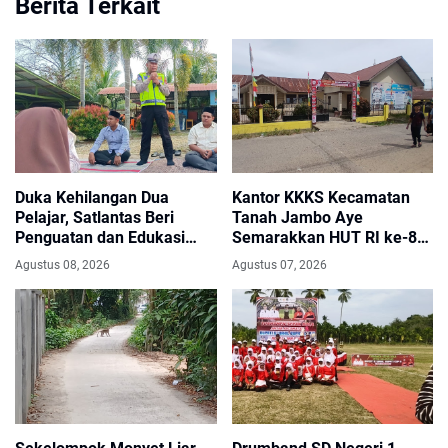
Berita Terkait
Duka Kehilangan Dua
Kantor KKKS Kecamatan
Pelajar, Satlantas Beri
Tanah Jambo Aye
Penguatan dan Edukasi
Semarakkan HUT RI ke-81
Keselamatan di MAN 2
dengan Umbul-Umbul dan
Agustus 08, 2026
Agustus 07, 2026
Aceh Utara
Pintu Gerbang Merah Putih