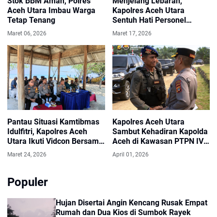
Stok BBM Aman, Polres
Menjelang Lebaran,
Aceh Utara Imbau Warga
Kapolres Aceh Utara
Tetap Tenang
Sentuh Hati Personel
dengan Parsel Penuh
Maret 06, 2026
Maret 17, 2026
Kepedulian
Pantau Situasi Kamtibmas
Kapolres Aceh Utara
Idulfitri, Kapolres Aceh
Sambut Kehadiran Kapolda
Utara Ikuti Vidcon Bersama
Aceh di Kawasan PTPN IV
Kapolri dari Pantai
Cot Girek
Maret 24, 2026
April 01, 2026
Bantayan
Populer
Hujan Disertai Angin Kencang Rusak Empat
Rumah dan Dua Kios di Sumbok Rayek