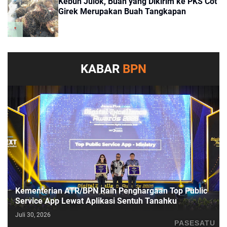
Kebun Julok, Buah yang Dikirim ke PKS Cot
Girek Merupakan Buah Tangkapan
KABAR
BPN
Kementerian ATR/BPN Raih Penghargaan Top Public
Service App Lewat Aplikasi Sentuh Tanahku
Juli 30, 2026
PASESATU