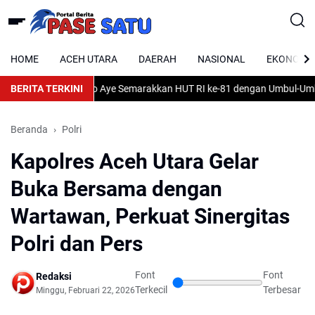
HOME
ACEH UTARA
DAERAH
NASIONAL
EKONOMI
tan Tanah Jambo Aye Semarakkan HUT RI ke-81 dengan Umbul-Umbul d
BERITA TERKINI
Beranda
Polri
Kapolres Aceh Utara Gelar
Buka Bersama dengan
Wartawan, Perkuat Sinergitas
Polri dan Pers
Font
Font
Redaksi
Terkecil
Terbesar
Minggu, Februari 22, 2026