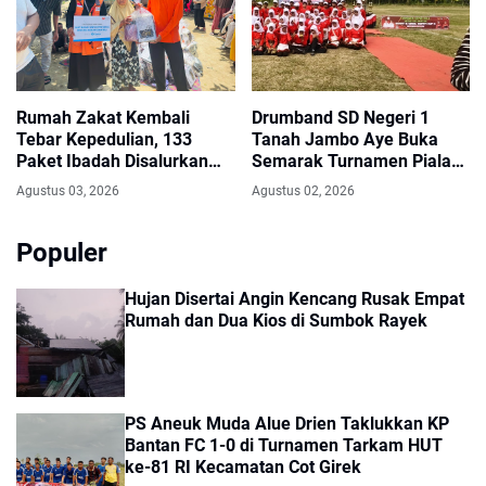
Rumah Zakat Kembali
Drumband SD Negeri 1
Tebar Kepedulian, 133
Tanah Jambo Aye Buka
Paket Ibadah Disalurkan
Semarak Turnamen Piala
untuk Warga Terdampak
Bupati dan Wakil Bupati
Agustus 03, 2026
Agustus 02, 2026
Banjir
Aceh Utara
Populer
Hujan Disertai Angin Kencang Rusak Empat
Rumah dan Dua Kios di Sumbok Rayek
PS Aneuk Muda Alue Drien Taklukkan KP
Bantan FC 1-0 di Turnamen Tarkam HUT
ke-81 RI Kecamatan Cot Girek