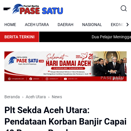
HOME
ACEH UTARA
DAERAH
NASIONAL
EKONOMI
BERITA TERKINI
Dua Pelajar Meninggal Du
PASESATU
Beranda
Aceh Utara
News
Plt Sekda Aceh Utara:
Pendataan Korban Banjir Capai