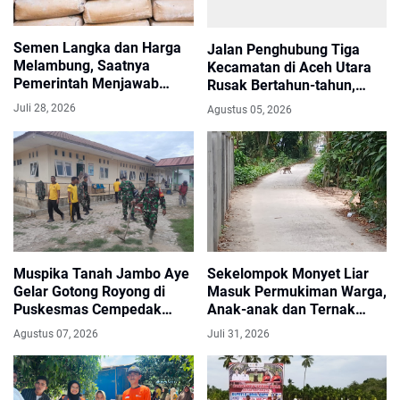
Semen Langka dan Harga
Jalan Penghubung Tiga
Melambung, Saatnya
Kecamatan di Aceh Utara
Pemerintah Menjawab
Rusak Bertahun-tahun,
Keresahan Masyarakat
Warga Harapkan Perbaikan
Juli 28, 2026
Agustus 05, 2026
Segera
Muspika Tanah Jambo Aye
Sekelompok Monyet Liar
Gelar Gotong Royong di
Masuk Permukiman Warga,
Puskesmas Cempedak
Anak-anak dan Ternak
Sambut HUT ke-81 RI
Dikhawatirkan Terancam
Agustus 07, 2026
Juli 31, 2026